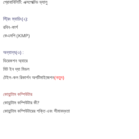
প্রোবাবিলিটি: এক্সপেক্টেড ভ্যালু
স্ট্রিং ম্যাচিং(২):
রবিন-কার্প
কেএমপি (KMP)
অন্যান্য(৩) :
ডিরেকশন অ্যারে
মিট ইন দ্যা মিডল
টেইল-কল রিকার্শন অপটিমাইজেশন
(নতুন)
কোয়ান্টাম কম্পিউটার
কোয়ান্টাম কম্পিউটার কী?
কোয়ান্টাম কম্পিউটারের শক্তি এবং সীমাবদ্ধতা