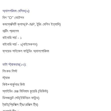
অ্যালগরিদম বেসিক(৬):
বিগ "O" নোটেশন
কমপ্লেক্সিটি ক্লাস(P-NP, টুরিং মেশিন ইত‍্যাদি)
হাল্টিং প্রবলেম
বাইনারি সার্চ - ১
বাইনারি সার্চ - ২(বাইসেকশন)
ফ্লয়েড সাইকেল ফাইন্ডিং অ্যালগোরিদম
ডাটা স্ট্রাকচার(১৩):
লিংকড লিস্ট
স্ট্যাক
কিউ+সার্কুলার কিউ
স্লাইডিং রেঞ্জ মিনিমাম কুয়েরি (ডিকিউ)
ডিসজয়েন্ট সেট(ইউনিয়ন ফাইন্ড)
ট্রাই(প্রিফিক্স ট্রি/রেডিক্স ট্রি)