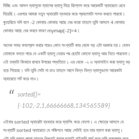
দিচ্ছি এবং আসল ভ্যালুকে ম্যাপের ভ্যালু দিয়ে রিপ্লেস করে আরেকটি অ্যারেতে রেখে
দিয়েছি। এরপরে আমরা নতুন অ্যারেটা ব্যবহার করে প্রবলেমটা সলভ করতে পারবো।
কুয়েরিতে যদি বলে -2 কোথায় কোথায় আছে বের করো তাহলে তুমি আসলে 4 কোথায়
কোথায় আছে বের করবে কারণ mymap[-2]=4।
অনেক সময় কমপ্রেস করার পরেও কোন সংখ্যাটি কার থেকে বড় এটা দরকার হয়। যেমন
তোমাকে বলতে পারে যে একটি ভ্যালু নেয়ার পর ছোটো কোনো ভ্যালু আর নিতে পারবেনা।
এই তথ্যটা কিভাবে রাখবে উপরের পদ্ধতিতে ১ এর থেকে -২ এ অ্যাসাইন করা ভ্যালু বড়
হয়ে গিয়েছে। যদি তুমি সেটা না চাও তাহলে আগে ভিন্ন ভিন্ন ভ্যালুগুলো আরেকটা
অ্যারেতে সর্ট করে নাও।
sorted[]=
{-102,-2,1,66666668,134565589}
এইবার sorted অ্যারেটা ব্যবহার করে ম্যাপিং করে ফেলো। এ ক্ষেত্রে আসলে যে
সংখ্যাটি sorted অ্যারেতে যে পজিশনে আছে সেটাই হবে তার ম্যাপ করা ভ্যালু।
এটা যদি বুঝতে পারো তাহলে নিশ্চয়ই ম্যাপ ছাড়াই বাইনারি সার্চ করে তুমি কমপ্রেস করে