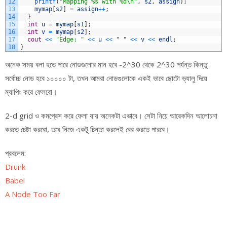
12
printf
(
"Mapping %s with %d\n"
,
s2
,
assign
)
;
13
mymap
[
s2
]
=
assign
++
;
14
}
15
int
u
=
mymap
[
s1
]
;
16
int
v
=
mymap
[
s2
]
;
17
cout
<<
"Edge: "
<<
u
<<
" "
<<
v
<<
endl
;
18
}
অনেক সময় বলা হতে পারে নোডগুলোর মান হবে -2^30 থেকে 2^30 পর্যন্ত কিন্তু
সর্বোচ্চ নোড হবে ১০০০০ টা, তখন আমরা নোডগুলোকে একই ভাবে ছোটো ভ্যালু দিয়ে
ম্যাপিং করে ফেলবো।
2-d grid ও কমপ্রেস করে ফেলা যায় অনেকটা এভাবে। সেটা নিয়ে আরেকদিন আলোচনা
করতে চেষ্টা করবো, তবে নিজে একটু চিন্তা করলেই বের করতে পারবে।
প্রবলেম:
Drunk
Babel
A Node Too Far