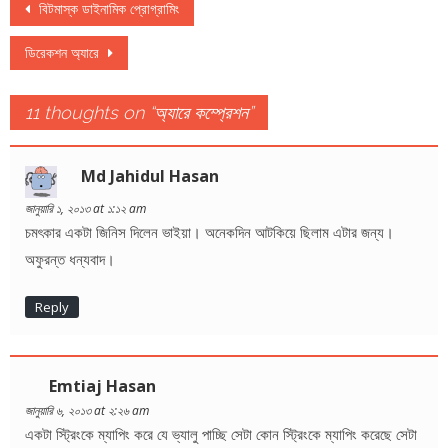
Post navigation
বিটমাস্ক ডাইনামিক প্রোগ্রামিং
ডিরেকশন অ্যারে
11 thoughts on “
অ্যারে কম্প্রেশন
”
Md Jahidul Hasan
জানুয়ারি ১, ২০১৩ at ১:১২ am
চমৎকার একটা জিনিস দিলেন ভাইয়া। অনেকদিন আটকিয়ে ছিলাম এটার জন্য।
অফুরন্ত ধন্যবাদ।
Reply
Emtiaj Hasan
জানুয়ারি ৬, ২০১৩ at ২:২৬ am
একটা স্ট্রিংকে ম্যাপিং করে যে ভ্যালু পাচ্ছি সেটা কোন স্ট্রিংকে ম্যাপিং করেছে সেটা