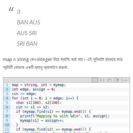
3
BAN AUS
AUS SRI
SRI BAN
map এ string কেও integer দিয়ে ম্যাপিং করা যায়। এই সুবিধাটা ব্যবহার করে
প্রতিটি নোডকে একটি ভ্যালু অ্যাসাইন করবো:
C++
1
map
<
string
,
int
>
mymap
;
2
int
edge
,
assign
=
0
;
3
cin
>>
edge
;
4
for
(
int
i
=
0
;
i
<
edge
;
i
++
)
{
5
char
s1
[
100
]
,
s2
[
100
]
;
6
cin
>>
s1
>>
s2
;
7
if
(
mymap
.
find
(
s1
)
==
mymap
.
end
(
)
)
{
8
printf
(
"Mapping %s with %d\n"
,
s1
,
assign
)
;
9
mymap
[
s1
]
=
assign
++
;
10
}
11
if
(
mymap
.
find
(
s2
)
==
mymap
.
end
(
)
)
{