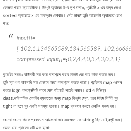
ফেলতে পারবে অ্যারেটাকে। ইনপুট অ্যারের উপর লুপ চালাও, প্রতিটি x এর জন্য দেখো
sorted অ্যারেতে x এর অবস্থান কোথায়। সেই মানটা তুমি আরেকটা অ্যারেতে রেখে
দাও:
input[]=
{-102,1,134565589,134565589,-102,66666
compressed_input[]={0,2,4,4,0,3,4,3,0,2,1}
কুয়েরির সময়ও বাইনারী সার্চ করে কমপ্রেস করার মানটা বের করে কাজ করতে হবে।
তুমি ম্যাপ বা বাইনারি সার্চ যেভাবে ইচ্ছা কমপ্রেস করতে পারো। প্রতিবার map এক্সেস
করতে logn কমপ্লেক্সিটি লাগে যেটা বাইনারী সার্চের সমান। stl এ বিভিন্ন
class,ডাইনামিক মেমরির ব্যবহারের জন্য map কিছুটা স্লো, তবে টাইম লিমিট খুব
tight না হলে খুব একটা সমস্যা হবেনা। map ব্যবহার করলে কোডিং সহজ হয়।
কোনো কোনো গ্রাফ প্রবলেমে নোডগুলা আর এজগুলো কে string হিসাবে ইনপুট দেয়।
যেমন ধরো গ্রাফের ৩টা এজ হলো: