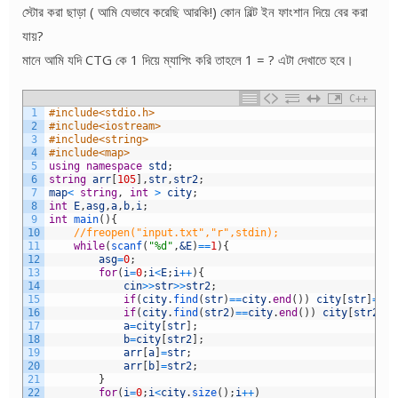
স্টোর করা ছাড়া ( আমি যেভাবে করেছি আরকি!) কোন বিল্ট ইন ফাংশান দিয়ে বের করা
যায়?
মানে আমি যদি CTG কে 1 দিয়ে ম্যাপিং করি তাহলে 1 = ? এটা দেখাতে হবে।
C++
1
#include<stdio.h>
2
#include<iostream>
3
#include<string>
4
#include<map>
5
using
namespace
std
;
6
string
arr
[
105
]
,
str
,
str2
;
7
map
<
string
,
int
>
city
;
8
int
E
,
asg
,
a
,
b
,
i
;
9
int
main
(
)
{
10
//freopen("input.txt","r",stdin);
11
while
(
scanf
(
"%d"
,
&E
)
==
1
)
{
12
asg
=
0
;
13
for
(
i
=
0
;
i
<
E
;
i
++
)
{
14
cin
>>
str
>>
str2
;
15
if
(
city
.
find
(
str
)
==
city
.
end
(
)
)
city
[
str
]
=
asg
16
if
(
city
.
find
(
str2
)
==
city
.
end
(
)
)
city
[
str2
]
=
a
17
a
=
city
[
str
]
;
18
b
=
city
[
str2
]
;
19
arr
[
a
]
=
str
;
20
arr
[
b
]
=
str2
;
21
}
22
for
(
i
=
0
;
i
<
city
.
size
(
)
;
i
++
)