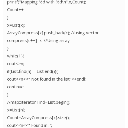
printf("Mapping %d with %d\n",x,Count);
Count++;
}
x=List[x];
ArrayCompress[x].push_back(c); //using vector
compress[c++]=x; //Using array
}
while(1){
cout<>n;
if(List.find(n)==List.end()){
cout<<n<<" Not found in the list"<<endl;
continue;
}
//map::iterator Find=List.begin();
x=List[n];
Count=ArrayCompress[x].size();
cout<<n<<" Found in :";