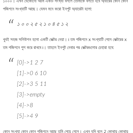
১০০০। এখন যেকোনো আমি একটি সংখ্যা বললে তোমাকে বলতে হবে অ্যারের কোন কোন
পজিশনে সংখ্যাটি আছে। যেমন মনে করো ইনপুট অ্যারেটা হলো:
১ ০ ০ ২ ৫ ২ ১ ০ ৪ ৫ ১ ২
খুবই সহজ সলিউশন হলো একটি ভেক্টর নেয়া। i তম পজিশনে x সংখ্যাটি পেলে ভেক্টরের x
তম পজিশনে পুশ করে রাখবে i। তাহলে ইনপুট নেবার পর ভেক্টরগুলোর চেহারা হবে:
[0]->1 2 7
[1]->0 6 10
[2]->3 5 11
[3]->empty
[4]->8
[5]->4 9
কোন সংখ্যা কোন কোন পজিশনে আছে তুমি পেয়ে গেলে। এখন যদি বলে 2 কোথায় কোথায়