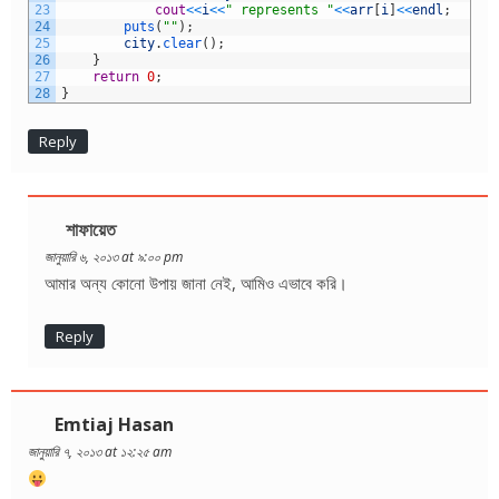
23
cout
<<
i
<<
" represents "
<<
arr
[
i
]
<<
endl
;
24
puts
(
""
)
;
25
city
.
clear
(
)
;
26
}
27
return
0
;
28
}
Reply
শাফায়েত
জানুয়ারি ৬, ২০১৩ at ৯:০০ pm
আমার অন্য কোনো উপায় জানা নেই, আমিও এভাবে করি।
Reply
Emtiaj Hasan
জানুয়ারি ৭, ২০১৩ at ১২:২৫ am