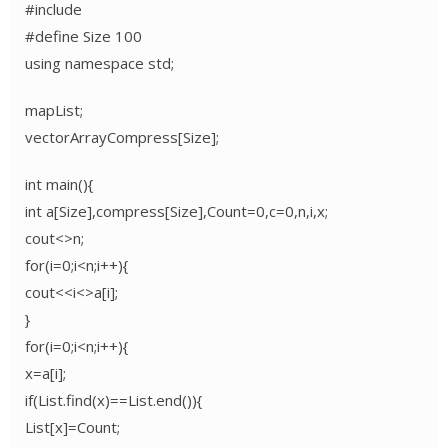
#include
#define Size 100
using namespace std;
mapList;
vectorArrayCompress[Size];
int main(){
int a[Size],compress[Size],Count=0,c=0,n,i,x;
cout<>n;
for(i=0;i<n;i++){
cout<<i<>a[i];
}
for(i=0;i<n;i++){
x=a[i];
if(List.find(x)==List.end()){
List[x]=Count;