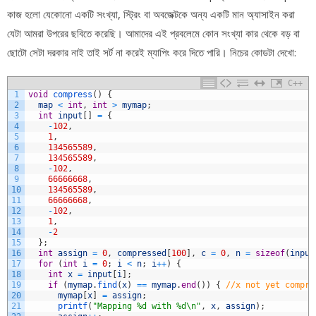
কাজ হলো যেকোনো একটি সংখ্যা, স্ট্রিং বা অবজেক্টকে অন্য একটি মান অ্যাসাইন করা
যেটা আমরা উপরের ছবিতে করেছি। আমাদের এই প্রবলেমে কোন সংখ্যা কার থেকে বড় বা
ছোটো সেটা দরকার নাই তাই সর্ট না করেই ম্যাপিং করে দিতে পারি। নিচের কোডটা দেখো:
C++
1
void
compress
(
)
{
2
map
<
int
,
int
>
mymap
;
3
int
input
[
]
=
{
4
-
102
,
5
1
,
6
134565589
,
7
134565589
,
8
-
102
,
9
66666668
,
10
134565589
,
11
66666668
,
12
-
102
,
13
1
,
14
-
2
15
}
;
16
int
assign
=
0
,
compressed
[
100
]
,
c
=
0
,
n
=
sizeof
(
input
17
for
(
int
i
=
0
;
i
<
n
;
i
++
)
{
18
int
x
=
input
[
i
]
;
19
if
(
mymap
.
find
(
x
)
==
mymap
.
end
(
)
)
{
//x not yet compre
20
mymap
[
x
]
=
assign
;
21
printf
(
"Mapping %d with %d\n"
,
x
,
assign
)
;