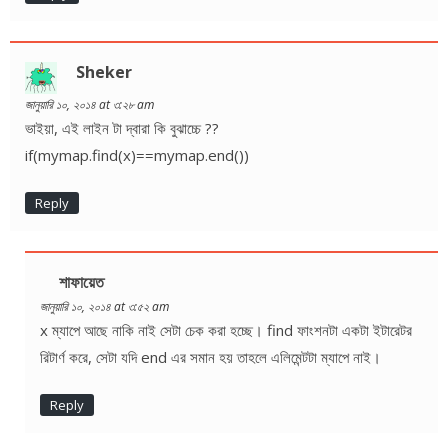
Sheker
জানুয়ারি ১০, ২০১৪ at ৩:২৮ am
ভাইয়া, এই লাইন টা দ্বারা কি বুঝাচ্চে ??
if(mymap.find(x)==mymap.end())
Reply
শাফায়েত
জানুয়ারি ১০, ২০১৪ at ৩:৫২ am
x ম্যাপে আছে নাকি নাই সেটা চেক করা হচ্ছে। find ফাংশনটা একটা ইটারেটর
রিটার্ণ করে, সেটা যদি end এর সমান হয় তাহলে এলিমেন্টটা ম্যাপে নাই।
Reply