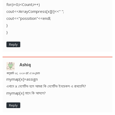
for(i=0;i<Count;i++)
cout<<ArrayCompress[x][i]<<" ";
cout<<"possition"<<endl;
}
}
Reply
Ashiq
জানুয়ারি ২৫, ২০১৮ at ৫:৩৬ pm
mymap[x]=assign
এখানে x নেগেটিভ হলে আমরা কি নেগেটিভ ইনডেকস এ রাখতেসি?
mymap[x] মানে কি আসলে?
Reply