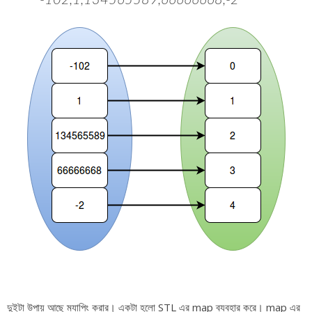
-102,1,134565589,66666668,-2
দুইটা উপায় আছে ম্যাপিং করার। একটা হলো STL এর map ব্যবহার করে। map এর