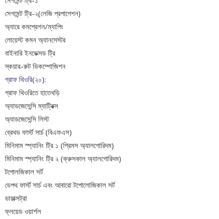
সেগমেন্ট ট্রি-১
সেগমেন্ট ট্রি-২(লেজি প্রপাগেশন)
অ্যারে কমপ্রেশন/ম্যাপিং
লোয়েস্ট কমন অ্যানসেস্টর
বাইনারি ইনডেক্সড ট্রি
স্কয়ার-রুট ডিকম্পোজিশন
গ্রাফ থিওরি(২০):
গ্রাফ থিওরিতে হাতেখড়ি
অ্যাডজেসেন্সি ম্যাট্রিক্স
অ্যাডজেসেন্সি লিস্ট
ব্রেথড ফার্স্ট সার্চ (বিএফএস)
মিনিমাম স্প্যানিং ট্রি ১ (প্রিমস অ্যালগোরিদম)
মিনিমাম স্প্যানিং ট্রি ২ (ক্রুসকাল অ্যালগোরিদম)
টপোলজিকাল সর্ট
ডেপথ ফার্স্ট সার্চ এবং আবারো টপোলোজিকাল সর্ট
ডায়াক্সট্রা
ফ্লয়েড ওয়ার্শল