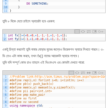
9
DO
SOMETHING
;
10
}
11
}
তুমি ৮ দিকে যেতে চাইলে অ্যারেটা হবে এরকম:
C++
1
int
fx
[
]
=
{
+
0
,
+
0
,
+
1
,
-
1
,
-
1
,
+
1
,
-
1
,
+
1
}
;
2
int
fy
[
]
=
{
-
1
,
+
1
,
+
0
,
+
0
,
+
1
,
+
1
,
-
1
,
-
1
}
;
একটু চিন্তা করলেই তুমি দাবার ঘোড়ার মুভের জন্যেও ডিরেকশন অ্যারে লিখতে পারবে। ৩-
ডি তেও এটা কাজ করবে, তখন fx[] নামের আরেকটা অ্যারে লাগবে।
তুমি যদি সম্পূর্ণ কোড চাও তাহলে এই বিএফএস এর কোডটা দেখতে পারো:
C++
1
//Problem link:http://acm.timus.ru/problem.aspx?space=1&nu
2
#define rep(i,n) for(int i=0; i<(int)n; i++)
3
#define pb(x) push_back(x)
4
#define mem(x,y) memset(x,y,sizeof(x));
5
#define pii pair<int,int>
6
#define pmp make_pair
7
#define uu first
8
#define vv second
9
using
namespace
std
;