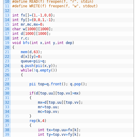
10
#define READ(f) freopen(f, "r", stdin)
11
#define WRITE(f) freopen(f, "w", stdout)
12
13
int
fx
[
]
=
{
1
,
-
1
,
0
,
0
}
;
14
int
fy
[
]
=
{
0
,
0
,
1
,
-
1
}
;
15
int
mr
,
mc
,
mx
=
0
;
16
char
w
[
1000
]
[
1000
]
;
17
int
d
[
1000
]
[
1000
]
;
18
int
r
,
c
;
19
void
bfs
(
int
x
,
int
y
,
int
dep
)
20
{
21
mem
(
d
,
63
)
;
22
d
[
x
]
[
y
]
=
0
;
23
queue
<
pii
>
q
;
24
q
.
push
(
pii
(
x
,
y
)
)
;
25
while
(
!
q
.
empty
(
)
)
26
{
27
28
pii 
top
=
q
.
front
(
)
;
q
.
pop
(
)
;
29
30
if
(
d
[
top
.
uu
]
[
top
.
vv
]
>
mx
)
31
{
32
mx
=
d
[
top
.
uu
]
[
top
.
vv
]
;
33
mr
=
top
.
uu
;
34
mc
=
top
.
vv
;
35
}
36
rep
(
k
,
4
)
37
{
38
int
tx
=
top
.
uu
+
fx
[
k
]
;
39
int
ty
=
top
.
vv
+
fy
[
k
]
;