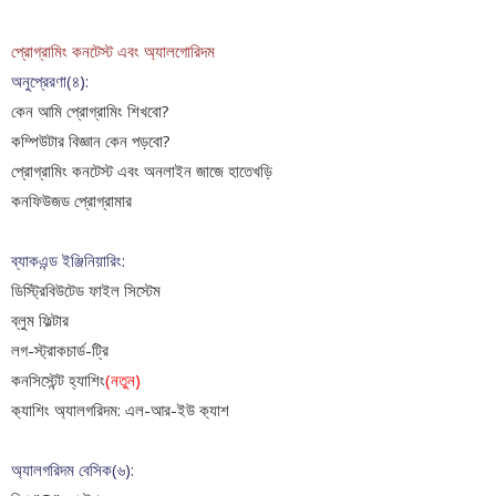
প্রোগ্রামিং কনটেস্ট এবং অ‍্যালগোরিদম
অনুপ্রেরণা(৪):
কেন আমি প্রোগ্রামিং শিখবো?
কম্পিউটার বিজ্ঞান কেন পড়বো?
প্রোগ্রামিং কনটেস্ট এবং অনলাইন জাজে হাতেখড়ি
কনফিউজড প্রোগ্রামার
ব্যাকএন্ড ইঞ্জিনিয়ারিং:
ডিস্ট্রিবিউটেড ফাইল সিস্টেম
ব্লুম ফিল্টার
লগ-স্ট্রাকচার্ড-ট্রি
কনসিস্টেন্ট হ্যাশিং
(নতুন)
ক‍্যাশিং অ‍্যালগরিদম: এল-আর-ইউ ক‍্যাশ
অ্যালগরিদম বেসিক(৬):