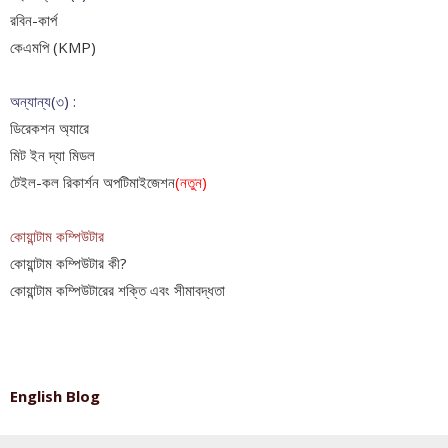
রবিন-কার্প
কেএমপি (KMP)
অন্যান্য(৩) :
ডিরেকশন অ্যারে
মিট ইন দ্যা মিডল
টেইল-কল রিকার্শন অপটিমাইজেশন
(নতুন)
কোয়ান্টাম কম্পিউটার
কোয়ান্টাম কম্পিউটার কী?
কোয়ান্টাম কম্পিউটারের শক্তি এবং সীমাবদ্ধতা
English Blog