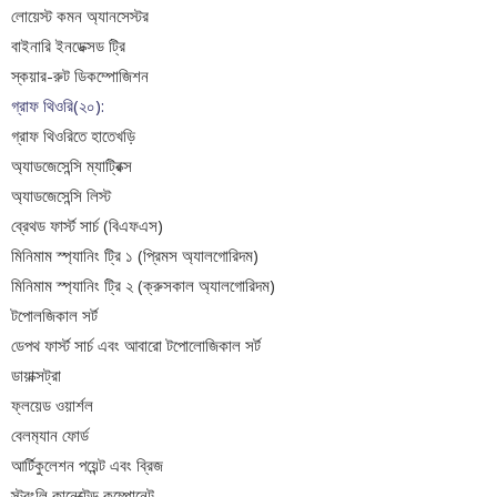
লোয়েস্ট কমন অ্যানসেস্টর
বাইনারি ইনডেক্সড ট্রি
স্কয়ার-রুট ডিকম্পোজিশন
গ্রাফ থিওরি(২০):
গ্রাফ থিওরিতে হাতেখড়ি
অ্যাডজেসেন্সি ম্যাট্রিক্স
অ্যাডজেসেন্সি লিস্ট
ব্রেথড ফার্স্ট সার্চ (বিএফএস)
মিনিমাম স্প্যানিং ট্রি ১ (প্রিমস অ্যালগোরিদম)
মিনিমাম স্প্যানিং ট্রি ২ (ক্রুসকাল অ্যালগোরিদম)
টপোলজিকাল সর্ট
ডেপথ ফার্স্ট সার্চ এবং আবারো টপোলোজিকাল সর্ট
ডায়াক্সট্রা
ফ্লয়েড ওয়ার্শল
বেলম‍্যান ফোর্ড
আর্টিকুলেশন পয়েন্ট এবং ব্রিজ
স্ট্রংলি কানেক্টেড কম্পোনেন্ট