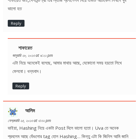
ভালো হত
Reply
শাফায়েত
জানুয়ারি ২৮, ২০১৩ at ৬:২২ pm
এটা নিয়ে অনেকেই বলেছে, আমার মাথায় আছে, যেকোনো সময় হয়তো লিখে
ফেলবো। ধন্যবাদ।
Reply
আলিম
ফেব্রুয়ারি ২৫, ২০১৩ at ৩:৩২ pm
ভাইয়া, Hashing নিয়ে একটা Post দিলে ভালো হতো। Uva তে অনেক
প্রবলেম আছে যেঁগুলোর tag হোল Hashing… কিন্তু এটা কি জিনিস আমি জানি