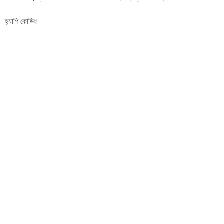
হ্যাপি কোডিং!