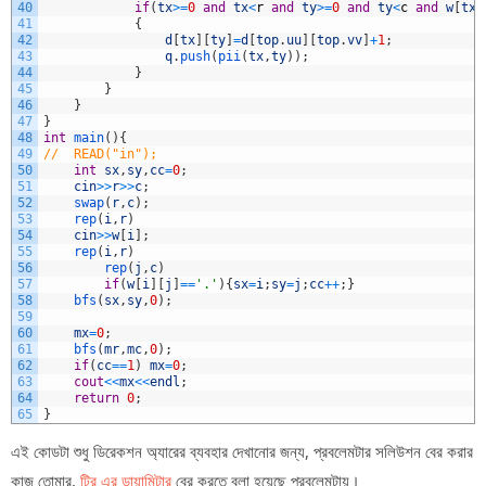
40
if
(
tx
>=
0
and
tx
<
r
and
ty
>=
0
and
ty
<
c
and
w
[
tx
]
41
{
42
d
[
tx
]
[
ty
]
=
d
[
top
.
uu
]
[
top
.
vv
]
+
1
;
43
q
.
push
(
pii
(
tx
,
ty
)
)
;
44
}
45
}
46
}
47
}
48
int
main
(
)
{
49
//	READ("in");
50
int
sx
,
sy
,
cc
=
0
;
51
cin
>>
r
>>
c
;
52
swap
(
r
,
c
)
;
53
rep
(
i
,
r
)
54
cin
>>
w
[
i
]
;
55
rep
(
i
,
r
)
56
rep
(
j
,
c
)
57
if
(
w
[
i
]
[
j
]
==
'.'
)
{
sx
=
i
;
sy
=
j
;
cc
++
;
}
58
bfs
(
sx
,
sy
,
0
)
;
59
60
mx
=
0
;
61
bfs
(
mr
,
mc
,
0
)
;
62
if
(
cc
==
1
)
mx
=
0
;
63
cout
<<
mx
<<
endl
;
64
return
0
;
65
}
এই কোডটা শুধু ডিরেকশন অ্যারের ব্যবহার দেখানোর জন্য, প্রবলেমটার সলিউশন বের করার
কাজ তোমার,
ট্রি এর ডায়ামিটার
বের করতে বলা হয়েছে প্রবলেমটায়।