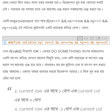
কোড দেখতে দিলে তারও পাগল হবার অবস্থা হয়! ৮ ডিরেকশনে মুভ করা গেলেতো কথাই
নেই। সবথেকে বড় সমস্যা হলো এক জায়গায় চেঞ্জ করলে সবজায়গায় চেঞ্জ করতে হয়।
একটা improvement হতে পারে if(nx>=1 && nx<=row && ny>=1 &&
ny<=col) এই লাইনের কন্ডিশনটা একটা ম্যাক্রো বানিয়ে ফেলা। যেমন:
C++
1
#define valid(nx,ny) nx>=1 && nx<=row && ny>=1 && ny<=col
এখন if(valid) লিখলেই হচ্ছে। এরপরে DO SOMETHING অংশের কাজগুলোও
একটা ফাংশন বানিয়ে ফেললে ঝামেলা কিছুটা কমে, এখন খালি ম্যাক্রো বা ফাংশনে চেঞ্জ
করলে সব জায়গায় চেঞ্জ হয়ে যাবে। তারপরেও বার বার কন্ডিশন চেক বা ফাংশন কল করতে
হচ্ছে আমাদের। এজন্য আমরা ব্যবহার করবো ডিরেকশন অ্যারে। ৪ দিকে মুভ করা যায়
এটার অর্থ হলো:
১. current row এর সাথে ১ যোগ এবং current col
এর সাথে ০ যোগ
২. current row এর সাথে -১ যোগ এবং current col