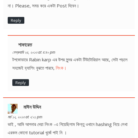
না। Please, সময় করে একটা Post দিবেন।
Reply
শাফায়েত
ফেব্রুয়ারি ২৫, ২০১৩ at ৪:৪০ pm
টপকোডারে Rabin karp এর উপর সুন্দর একটা টিউটোরিয়াল আছে, সেটা পড়লে
সহজেই হ্যাশিং বুঝতে পারবে,
লিংক।
Reply
মাঈন উদ্দিন
মার্চ ১২, ২০১৩ at ২:২১ pm
ভাই , আমি আপনার দেয়া লিংক -এ গিয়েছিলাম কিন্তু ওখানে hashing নিয়ে লেখা
এরকম কোনো tutorial খুজেঁ পাই নি ।