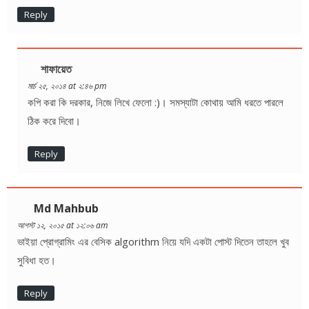
Reply
শাফায়েত
মার্চ ২৫, ২০১৪ at ২:৪৬ pm
কপি করা কি দরকার, নিজে লিখে ফেলো :)। সমস্যাটা কোথায় আমি ধরতে পারলে
ঠিক করে দিবো।
Reply
Md Mahbub
আগস্ট ১২, ২০১৫ at ১২:০৬ am
ভাইয়া প্রোগ্রামিং এর বেসিক algorithm নিয়ে যদি একটা পোস্ট দিতেন তাহলে খুব
সুবিধা হত।
Reply