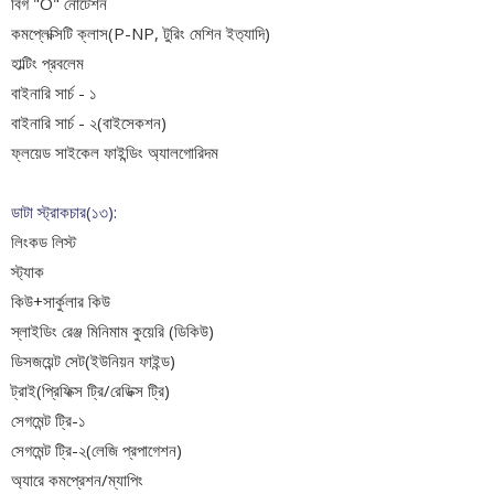
বিগ "O" নোটেশন
কমপ্লেক্সিটি ক্লাস(P-NP, টুরিং মেশিন ইত‍্যাদি)
হাল্টিং প্রবলেম
বাইনারি সার্চ - ১
বাইনারি সার্চ - ২(বাইসেকশন)
ফ্লয়েড সাইকেল ফাইন্ডিং অ্যালগোরিদম
ডাটা স্ট্রাকচার(১৩):
লিংকড লিস্ট
স্ট্যাক
কিউ+সার্কুলার কিউ
স্লাইডিং রেঞ্জ মিনিমাম কুয়েরি (ডিকিউ)
ডিসজয়েন্ট সেট(ইউনিয়ন ফাইন্ড)
ট্রাই(প্রিফিক্স ট্রি/রেডিক্স ট্রি)
সেগমেন্ট ট্রি-১
সেগমেন্ট ট্রি-২(লেজি প্রপাগেশন)
অ্যারে কমপ্রেশন/ম্যাপিং