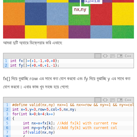
আমরা দুটি অ্যারে ডিক্লেয়ার করি এভাবে:
C++
1
int
fx
[
]
=
{
+
1
,
-
1
,
+
0
,
+
0
}
;
2
int
fy
[
]
=
{
+
0
,
+
0
,
+
1
,
-
1
}
;
fx[] দিয়ে বুঝাচ্ছি row এর সাথে কত যোগ করবো এবং fy দিয়ে বুঝাচ্ছি y এর সাথে কত
যোগ করবো। এবার কাজ খুব সহজ হয়ে গেলো:
C++
1
#define valid(nx,ny) nx>=1 && nx<=row && ny>=1 && ny<=col
2
int
x
=
5
,
y
=
3
,
row
=
5
,
col
=
5
,
nx
,
ny
;
3
for
(
int
k
=
0
;
k
<
4
;
k
++
)
4
{
5
int
nx
=
x
+
fx
[
k
]
;
//Add fx[k] with current row
6
int
ny
=
y
+
fy
[
k
]
;
//Add fy[k] with current col
7
if
(
valid
(
nx
,
ny
)
8
{