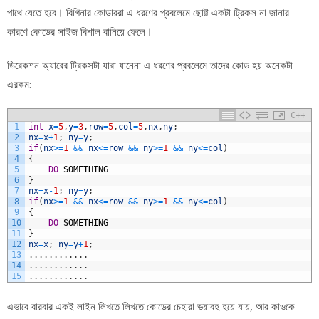
পাথে যেতে হবে। বিগিনার কোডাররা এ ধরণের প্রবলেমে ছোট্ট একটা ট্রিকস না জানার
কারণে কোডের সাইজ বিশাল বানিয়ে ফেলে।
ডিরেকশন অ্যারের ট্রিকসটা যারা যানেনা এ ধরণের প্রবলেমে তাদের কোড হয় অনেকটা
এরকম:
C++
1
int
x
=
5
,
y
=
3
,
row
=
5
,
col
=
5
,
nx
,
ny
;
2
nx
=
x
+
1
;
ny
=
y
;
3
if
(
nx
>=
1
&&
nx
<=
row
&&
ny
>=
1
&&
ny
<=
col
)
4
{
5
DO
SOMETHING
6
}
7
nx
=
x
-
1
;
ny
=
y
;
8
if
(
nx
>=
1
&&
nx
<=
row
&&
ny
>=
1
&&
ny
<=
col
)
9
{
10
DO
SOMETHING
11
}
12
nx
=
x
;
ny
=
y
+
1
;
13
.
.
.
.
.
.
.
.
.
.
.
.
14
.
.
.
.
.
.
.
.
.
.
.
.
15
.
.
.
.
.
.
.
.
.
.
.
.
এভাবে বারবার একই লাইন লিখতে লিখতে কোডের চেহারা ভয়াবহ হয়ে যায়, আর কাওকে