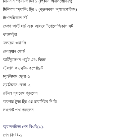
মিনিমাম স্প্যানিং ট্রি ১ (প্রিমস অ্যালগোরিদম)
মিনিমাম স্প্যানিং ট্রি ২ (ক্রুসকাল অ্যালগোরিদম)
টপোলজিকাল সর্ট
ডেপথ ফার্স্ট সার্চ এবং আবারো টপোলোজিকাল সর্ট
ডায়াক্সট্রা
ফ্লয়েড ওয়ার্শল
বেলম‍্যান ফোর্ড
আর্টিকুলেশন পয়েন্ট এবং ব্রিজ
স্ট্রংলি কানেক্টেড কম্পোনেন্ট
ম্যাক্সিমাম ফ্লো-১
ম্যাক্সিমাম ফ্লো-২
স্টেবল ম্যারেজ প্রবলেম
অয়লার ট্যুর
ট্রি এর ডায়ামিটার নির্ণয়
লংগেস্ট পাথ প্রবলেম
অ্যালগরিদম গেম থিওরি(৩):
গেম থিওরি-১