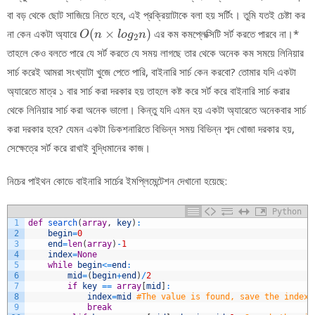
বা বড় থেকে ছোট সাজিয়ে নিতে হবে, এই প্রক্রিয়াটাকে বলা হয় সর্টিং। তুমি যতই চেষ্টা কর
O
(
n
×
l
o
g
2
n
)
না কেন একটা অ্যারে
(
×
)
এর কম কমপ্লেক্সিটি সর্ট করতে পারবে না।*
O
n
l
o
g
n
2
তাহলে কেও বলতে পারে যে সর্ট করতে যে সময় লাগছে তার থেকে অনেক কম সময়ে লিনিয়ার
সার্চ করেই আমরা সংখ্যাটা খুজে পেতে পারি, বাইনারি সার্চ কেন করবো? তোমার যদি একটা
অ্যারেতে মাত্র ১ বার সার্চ করা দরকার হয় তাহলে কষ্ট করে সর্ট করে বাইনারি সার্চ করার
থেকে লিনিয়ার সার্চ করা অনেক ভালো। কিন্তু যদি এমন হয় একটা অ্যারেতে অনেকবার সার্চ
করা দরকার হবে? যেমন একটা ডিকশনারিতে বিভিন্ন সময় বিভিন্ন শব্দ খোজা দরকার হয়,
সেক্ষেত্রে সর্ট করে রাখাই বুদ্ধিমানের কাজ।
নিচের পাইথন কোডে বাইনারি সার্চের ইমপ্লিমেন্টেশন দেখানো হয়েছে:
Python
1
def
search
(
array
,
key
)
:
2
begin
=
0
3
end
=
len
(
array
)
-
1
4
index
=
None
5
while
begin
<=
end
:
6
mid
=
(
begin
+
end
)
/
2
7
if
key
==
array
[
mid
]
:
8
index
=
mid
#The value is found, save the index.
9
break