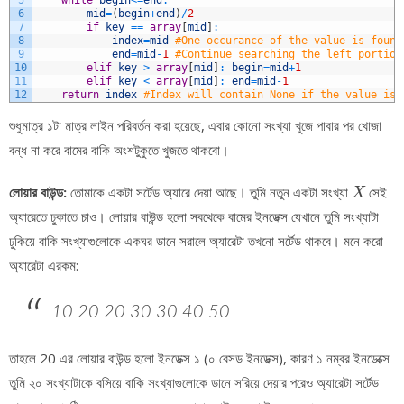
5
while
begin
<=
end
:
6
mid
=
(
begin
+
end
)
/
2
7
if
key
==
array
[
mid
]
:
8
index
=
mid
#One occurance of the value is found
9
end
=
mid
-
1
#Continue searching the left portion
10
elif
key
>
array
[
mid
]
:
begin
=
mid
+
1
11
elif
key
<
array
[
mid
]
:
end
=
mid
-
1
12
return
index
#Index will contain None if the value is 
শুধুমাত্র ১টা মাত্র লাইন পরিবর্তন করা হয়েছে, এবার কোনো সংখ্যা খুজে পাবার পর খোজা
বন্ধ না করে বামের বাকি অংশটুকুতে খুজতে থাকবো।
X
লোয়ার বাউন্ড:
তোমাকে একটা সর্টেড অ্যারে দেয়া আছে। তুমি নতুন একটা সংখ্যা
সেই
X
অ্যারেতে ঢুকাতে চাও। লোয়ার বাউন্ড হলো সবথেকে বামের ইনডেক্স যেখানে তুমি সংখ্যাটা
ঢুকিয়ে বাকি সংখ্যাগুলোকে একঘর ডানে সরালে অ্যারেটা তখনো সর্টেড থাকবে। মনে করো
অ্যারেটা এরকম:
10 20 20 30 30 40 50
তাহলে 20 এর লোয়ার বাউন্ড হলো ইনডেক্স ১ (০ বেসড ইনডেক্স), কারণ ১ নম্বর ইনডেক্সে
তুমি ২০ সংখ্যাটাকে বসিয়ে বাকি সংখ্যাগুলোকে ডানে সরিয়ে দেয়ার পরেও অ্যারেটা সর্টেড