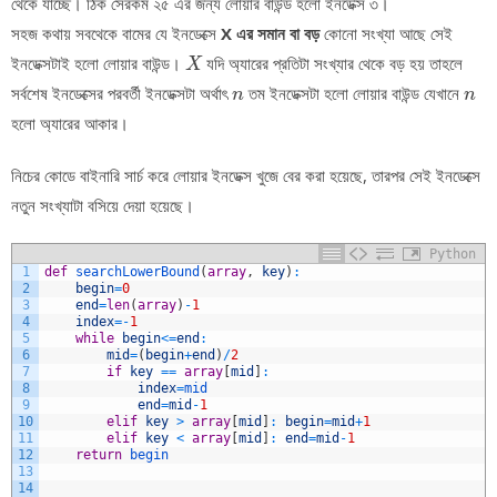
থেকে যাচ্ছে। ঠিক সেরকম ২৫ এর জন্য লোয়ার বাউন্ড হলো ইনডেক্স ৩।
সহজ কথায় সবথেকে বামের যে ইনডেক্সে
X এর সমান বা বড়
কোনো সংখ্যা আছে সেই
X
ইনডেক্সটাই হলো লোয়ার বাউন্ড।
যদি অ্যারের প্রতিটা সংখ্যার থেকে বড় হয় তাহলে
X
n
n
সর্বশেষ ইনডেক্সের পরবর্তী ইনডেক্সটা অর্থাৎ
তম ইনডেক্সটা হলো লোয়ার বাউন্ড যেখানে
n
n
হলো অ্যারের আকার।
নিচের কোডে বাইনারি সার্চ করে লোয়ার ইনডেক্স খুজে বের করা হয়েছে, তারপর সেই ইনডেক্সে
নতুন সংখ্যাটা বসিয়ে দেয়া হয়েছে।
Python
1
def
searchLowerBound
(
array
,
key
)
:
2
begin
=
0
3
end
=
len
(
array
)
-
1
4
index
=
-
1
5
while
begin
<=
end
:
6
mid
=
(
begin
+
end
)
/
2
7
if
key
==
array
[
mid
]
:
8
index
=
mid
9
end
=
mid
-
1
10
elif
key
>
array
[
mid
]
:
begin
=
mid
+
1
11
elif
key
<
array
[
mid
]
:
end
=
mid
-
1
12
return
begin
13
14