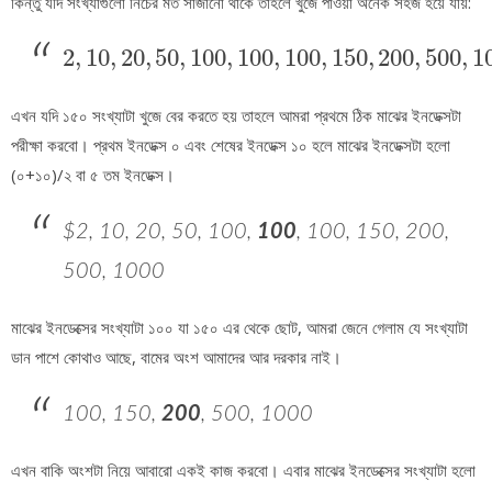
কিন্তু যদি সংখ্যাগুলো নিচের মত সাজানো থাকে তাহলে খুজে পাওয়া অনেক সহজ হয়ে যায়:
2
,
10
,
20
,
50
,
100
,
100
,
100
,
150
,
200
,
500
,
1
2
,
10
,
20
,
50
,
100
,
100
,
100
,
150
,
200
,
500
,
1
এখন যদি ১৫০ সংখ্যাটা খুজে বের করতে হয় তাহলে আমরা প্রথমে ঠিক মাঝের ইনডেক্সটা
পরীক্ষা করবো। প্রথম ইনডেক্স ০ এবং শেষের ইনডেক্স ১০ হলে মাঝের ইনডেক্সটা হলো
(০+১০)/২ বা ৫ তম ইনডেক্স।
$2, 10, 20, 50, 100,
100
, 100, 150, 200,
500, 1000
মাঝের ইনডেক্সের সংখ্যাটা ১০০ যা ১৫০ এর থেকে ছোট, আমরা জেনে গেলাম যে সংখ্যাটা
ডান পাশে কোথাও আছে, বামের অংশ আমাদের আর দরকার নাই।
100, 150,
200
, 500, 1000
এখন বাকি অংশটা নিয়ে আবারো একই কাজ করবো। এবার মাঝের ইনডেক্সের সংখ্যাটা হলো