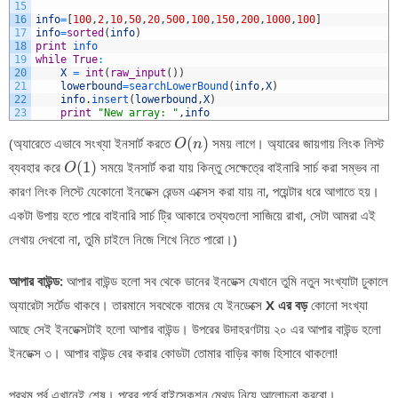
15
16
info
=
[
100
,
2
,
10
,
50
,
20
,
500
,
100
,
150
,
200
,
1000
,
100
]
17
info
=
sorted
(
info
)
18
print
info
19
while
True
:
20
X
=
int
(
raw_input
(
)
)
21
lowerbound
=
searchLowerBound
(
info
,
X
)
22
info
.
insert
(
lowerbound
,
X
)
23
print
"New array: "
,
info
O
(
n
)
(অ্যারেতে এভাবে সংখ্যা ইনসার্ট করতে
(
)
সময় লাগে। অ্যারের জায়গায় লিংক লিস্ট
O
n
O
(
1
)
ব্যবহার করে
(
1
)
সময়ে ইনসার্ট করা যায় কিন্তু সেক্ষেত্রে বাইনারি সার্চ করা সম্ভব না
O
কারণ লিংক লিস্টে যেকোনো ইনডেক্স রেন্ডম এক্সেস করা যায় না, পয়েন্টার ধরে আগাতে হয়।
একটা উপায় হতে পারে বাইনারি সার্চ ট্রি আকারে তথ্যগুলো সাজিয়ে রাখা, সেটা আমরা এই
লেখায় দেখবো না, তুমি চাইলে নিজে শিখে নিতে পারো।)
আপার বাউন্ড:
আপার বাউন্ড হলো সব থেকে ডানের ইনডেক্স যেখানে তুমি নতুন সংখ্যাটা ঢুকালে
অ্যারেটা সর্টেড থাকবে। তারমানে সবথেকে বামের যে ইনডেক্সে
X এর বড়
কোনো সংখ্যা
আছে সেই ইনডেক্সটাই হলো আপার বাউন্ড। উপরের উদাহরণটায় ২০ এর আপার বাউন্ড হলো
ইনডেক্স ৩। আপার বাউন্ড বের করার কোডটা তোমার বাড়ির কাজ হিসাবে থাকলো!
প্রথম পর্ব এখানেই শেষ। পরের পর্বে বাইসেকশন মেথড নিয়ে আলোচনা করবো।