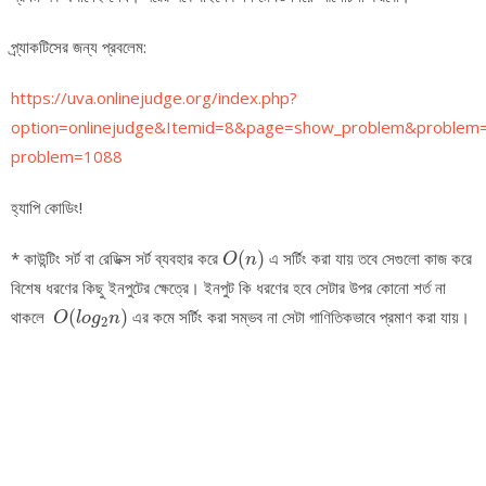
প্র্যাকটিসের জন্য প্রবলেম:
https://uva.onlinejudge.org/index.php?
option=onlinejudge&Itemid=8&page=show_problem&problem
problem=1088
হ্যাপি কোডিং!
O
(
n
)
* কাউন্টিং সর্ট বা রেডিক্স সর্ট ব্যবহার করে
(
)
এ সর্টিং করা যায় তবে সেগুলো কাজ করে
O
n
বিশেষ ধরণের কিছু ইনপুটের ক্ষেত্রে। ইনপুট কি ধরণের হবে সেটার উপর কোনো শর্ত না
O
(
l
o
g
2
n
)
থাকলে
(
)
এর কমে সর্টিং করা সম্ভব না সেটা গাণিতিকভাবে প্রমাণ করা যায়।
O
l
o
g
n
2