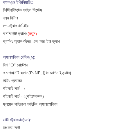
ব্যাকএন্ড ইঞ্জিনিয়ারিং:
ডিস্ট্রিবিউটেড ফাইল সিস্টেম
ব্লুম ফিল্টার
লগ-স্ট্রাকচার্ড-ট্রি
কনসিস্টেন্ট হ্যাশিং
(নতুন)
ক‍্যাশিং অ‍্যালগরিদম: এল-আর-ইউ ক‍্যাশ
অ্যালগরিদম বেসিক(৬):
বিগ "O" নোটেশন
কমপ্লেক্সিটি ক্লাস(P-NP, টুরিং মেশিন ইত‍্যাদি)
হাল্টিং প্রবলেম
বাইনারি সার্চ - ১
বাইনারি সার্চ - ২(বাইসেকশন)
ফ্লয়েড সাইকেল ফাইন্ডিং অ্যালগোরিদম
ডাটা স্ট্রাকচার(১৩):
লিংকড লিস্ট