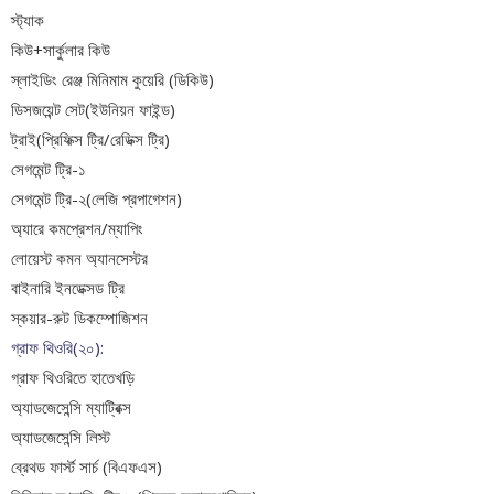
স্ট্যাক
কিউ+সার্কুলার কিউ
স্লাইডিং রেঞ্জ মিনিমাম কুয়েরি (ডিকিউ)
ডিসজয়েন্ট সেট(ইউনিয়ন ফাইন্ড)
ট্রাই(প্রিফিক্স ট্রি/রেডিক্স ট্রি)
সেগমেন্ট ট্রি-১
সেগমেন্ট ট্রি-২(লেজি প্রপাগেশন)
অ্যারে কমপ্রেশন/ম্যাপিং
লোয়েস্ট কমন অ্যানসেস্টর
বাইনারি ইনডেক্সড ট্রি
স্কয়ার-রুট ডিকম্পোজিশন
গ্রাফ থিওরি(২০):
গ্রাফ থিওরিতে হাতেখড়ি
অ্যাডজেসেন্সি ম্যাট্রিক্স
অ্যাডজেসেন্সি লিস্ট
ব্রেথড ফার্স্ট সার্চ (বিএফএস)