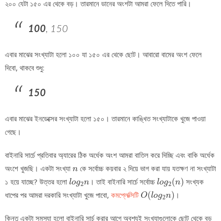
২০০ যেটা ১৫০ এর থেকে বড়। তারমানে ডানের অংশটা আমরা ফেলে দিতে পারি।
100
, 150
এবার মাঝের সংখ্যাটা হলো ১০০ যা ১৫০ এর থেকে ছোট। আবারো বামের অংশ ফেলে
দিবো, থাকবে শুধু:
150
এবার মাঝের ইনডেক্সের সংখ্যাটা হলো ১৫০। তারমানে কাঙ্খিত সংখ্যাটাকে খুজে পাওয়া
গেছে।
বাইনারি সার্চে প্রতিবার অ্যারের ঠিক অর্ধেক অংশ আমরা বাতিল করে দিচ্ছি এবং বাকি অর্ধেক
n
অংশে খুজছি। একটা সংখ্যা
কে সর্বোচ্চ কয়বার ২ দিয়ে ভাগ করা যায় যতক্ষণ না সংখ্যাটা
n
l
o
g
2
n
l
o
g
2
(
n
)
১ হয়ে যাচ্ছে? উত্তর হলো
। তাই বাইনারি সার্চে সর্বোচ্চ
(
)
সংখ্যক
l
o
g
n
l
o
g
n
2
2
O
(
l
o
g
2
n
)
ধাপের পর আমরা দরকারি সংখ্যাটা খুজে পাবো,
কমপ্লেক্সিটি
(
)
।
O
l
o
g
n
2
কিন্তু একটা সমস্যা হলো বাইনারি সার্চ করার আগে অবশ্যই সংখ্যাগুলোকে ছোট থেকে বড়