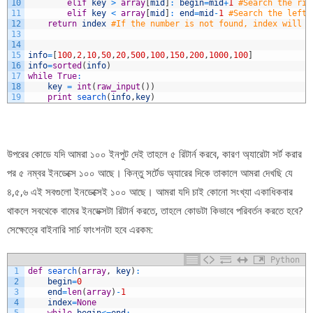
10
elif
key
>
array
[
mid
]
:
begin
=
mid
+
1
#Search the rig
11
elif
key
<
array
[
mid
]
:
end
=
mid
-
1
#Search the left 
12
return
index
#If the number is not found, index will c
13
14
15
info
=
[
100
,
2
,
10
,
50
,
20
,
500
,
100
,
150
,
200
,
1000
,
100
]
16
info
=
sorted
(
info
)
17
while
True
:
18
key
=
int
(
raw_input
(
)
)
19
print
search
(
info
,
key
)
উপরের কোডে যদি আমরা ১০০ ইনপুট দেই তাহলে ৫ রিটার্ন করবে, কারণ অ্যারেটা সর্ট করার
পর ৫ নম্বর ইনডেক্সে ১০০ আছে। কিন্তু সর্টেড অ্যারের দিকে তাকালে আমরা দেখছি যে
৪,৫,৬ এই সবগুলো ইনডেক্সেই ১০০ আছে। আমরা যদি চাই কোনো সংখ্যা একাধিকবার
থাকলে সবথেকে বামের ইনডেক্সটা রিটার্ন করতে, তাহলে কোডটা কিভাবে পরিবর্তন করতে হবে?
সেক্ষেত্রে বাইনারি সার্চ ফাংশনটা হবে এরকম:
Python
1
def
search
(
array
,
key
)
:
2
begin
=
0
3
end
=
len
(
array
)
-
1
4
index
=
None