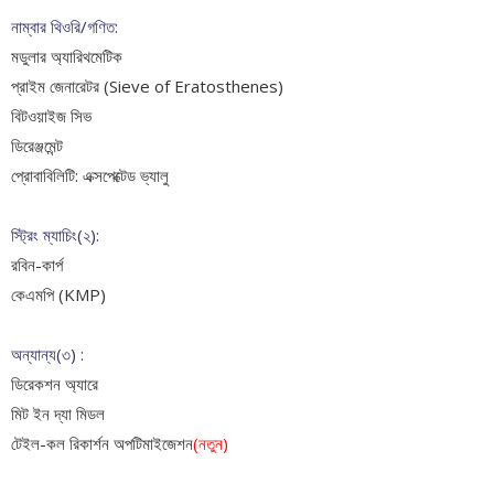
নাম্বার থিওরি/গণিত:
মডুলার অ্যারিথমেটিক
প্রাইম জেনারেটর (Sieve of Eratosthenes)
বিটওয়াইজ সিভ
ডিরেঞ্জমেন্ট
প্রোবাবিলিটি: এক্সপেক্টেড ভ্যালু
স্ট্রিং ম্যাচিং(২):
রবিন-কার্প
কেএমপি (KMP)
অন্যান্য(৩) :
ডিরেকশন অ্যারে
মিট ইন দ্যা মিডল
টেইল-কল রিকার্শন অপটিমাইজেশন
(নতুন)