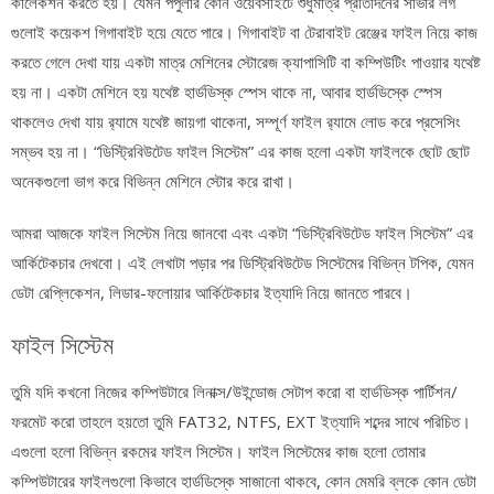
কালেকশন করতে হয়। যেমন পপুলার কোন ওয়েবসাইটে শুধুমাত্র প্রতিদিনের সার্ভার লগ
গুলোই কয়েকশ গিগাবাইট হয়ে যেতে পারে। গিগাবাইট বা টেরাবাইট রেঞ্জের ফাইল নিয়ে কাজ
করতে গেলে দেখা যায় একটা মাত্র মেশিনের স্টোরেজ ক্যাপাসিটি বা কম্পিউটিং পাওয়ার যথেষ্ট
হয় না। একটা মেশিনে হয় যথেষ্ট হার্ডডিস্ক স্পেস থাকে না, আবার হার্ডডিস্কে স্পেস
থাকলেও দেখা যায় র‌্যামে যথেষ্ট জায়গা থাকেনা, সম্পূর্ণ ফাইল র‌্যামে লোড করে প্রসেসিং
সম্ভব হয় না। “ডিস্ট্রিবিউটেড ফাইল সিস্টেম” এর কাজ হলো একটা ফাইলকে ছোট ছোট
অনেকগুলো ভাগ করে বিভিন্ন মেশিনে স্টোর করে রাখা।
আমরা আজকে ফাইল সিস্টেম নিয়ে জানবো এবং একটা “ডিস্ট্রিবিউটেড ফাইল সিস্টেম” এর
আর্কিটেকচার দেখবো। এই লেখাটা পড়ার পর ডিস্ট্রিবিউটেড সিস্টেমের বিভিন্ন টপিক, যেমন
ডেটা রেপ্লিকেশন, লিডার-ফলোয়ার আর্কিটেকচার ইত্যাদি নিয়ে জানতে পারবে।
ফাইল সিস্টেম
তুমি যদি কখনো নিজের কম্পিউটারে লিনাক্স/উইন্ডোজ সেটাপ করো বা হার্ডডিস্ক পার্টিশন/
ফরমেট করো তাহলে হয়তো তুমি FAT32, NTFS, EXT ইত্যাদি শব্দের সাথে পরিচিত।
এগুলো হলো বিভিন্ন রকমের ফাইল সিস্টেম। ফাইল সিস্টেমের কাজ হলো তোমার
কম্পিউটারের ফাইলগুলো কিভাবে হার্ডডিস্কে সাজানো থাকবে, কোন মেমরি ব্লকে কোন ডেটা