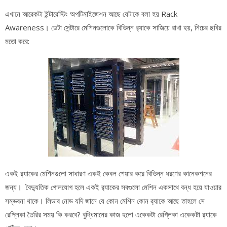
এখানে আরেকটা ইন্টারেস্টিং অপটিমাইজেশন আছে যেটাকে বলা হয় Rack
Awareness। ডেটা সেন্টারে মেশিনগুলোকে বিভিন্ন র‌্যাকে সাজিয়ে রাখা হয়, নিচের ছবির
মতো করে:
একই র‌্যাকের মেশিনগুলো সাধারণ একই কেবল শেয়ার করে বিভিন্ন ধরণের কানেকশনের
জন্য। বৈদ্যুতিক গোলযোগ হলে একই র‌্যাকের সবগুলো মেশিন একসাথে বন্ধ হয়ে যাওয়ার
সম্ভবনা থাকে। লিডার নোড যদি জানে যে কোন মেশিন কোন র‌্যাকে আছে তাহলে সে
রেপ্লিকা তৈরির সময় কি করবে? বুদ্ধিমানের কাজ হলো একেকটা রেপ্লিকা একেকটা র‌্যাকে