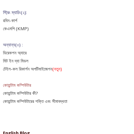
স্ট্রিং ম্যাচিং(২):
রবিন-কার্প
কেএমপি (KMP)
অন্যান্য(৩) :
ডিরেকশন অ্যারে
মিট ইন দ্যা মিডল
টেইল-কল রিকার্শন অপটিমাইজেশন
(নতুন)
কোয়ান্টাম কম্পিউটার
কোয়ান্টাম কম্পিউটার কী?
কোয়ান্টাম কম্পিউটারের শক্তি এবং সীমাবদ্ধতা
English Blog