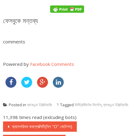
ফেসবুকে মন্তব্য
comments
Powered by
Facebook Comments
Posted in
ব্যাকএন্ড ইঞ্জিনিয়ারিং
Tagged
ডিস্ট্রিবিউটেড সিস্টেম
,
ব্যাকএন্ড ইঞ্জিনিয়ারিং
11,398 times read (exlcuding bots)
Post navigation
অ্যালগরিদম কমপ্লেক্সিটি(বিগ “O” নোটেশন)