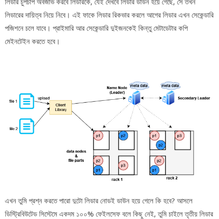
লিডার চুপচাপ অবজার্ভ করবে লিডারকে, যেই দেখবে লিডার ডাউন হয়ে গেছে, সে তখন
লিডারের দায়িত্ব নিয়ে নিবে। এই ফাকে লিডার রিকভার করলে আগের লিডার এখন সেকেন্ডারি
পজিশনে চলে যাবে। প্রাইমারি আর সেকেন্ডারি দুইজনকেই কিন্তু মেটাডেটার কপি
মেইনটেইন করতে হবে।
এখন তুমি প্রশ্ন করতে পারো দুটো লিডার নোডই ডাউন হয়ে গেলে কি হবে? আসলে
ডিস্ট্রিবিউটেড সিস্টেমে একদম ১০০% ফেইলসেফ বলে কিছু নেই, তুমি চাইলে তৃতীয় লিডার