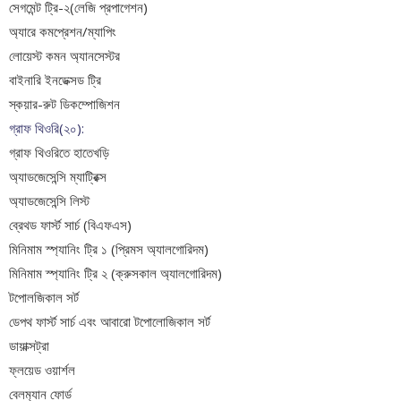
সেগমেন্ট ট্রি-২(লেজি প্রপাগেশন)
অ্যারে কমপ্রেশন/ম্যাপিং
লোয়েস্ট কমন অ্যানসেস্টর
বাইনারি ইনডেক্সড ট্রি
স্কয়ার-রুট ডিকম্পোজিশন
গ্রাফ থিওরি(২০):
গ্রাফ থিওরিতে হাতেখড়ি
অ্যাডজেসেন্সি ম্যাট্রিক্স
অ্যাডজেসেন্সি লিস্ট
ব্রেথড ফার্স্ট সার্চ (বিএফএস)
মিনিমাম স্প্যানিং ট্রি ১ (প্রিমস অ্যালগোরিদম)
মিনিমাম স্প্যানিং ট্রি ২ (ক্রুসকাল অ্যালগোরিদম)
টপোলজিকাল সর্ট
ডেপথ ফার্স্ট সার্চ এবং আবারো টপোলোজিকাল সর্ট
ডায়াক্সট্রা
ফ্লয়েড ওয়ার্শল
বেলম‍্যান ফোর্ড