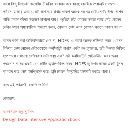
আরো কিছু বিগডেটা প্রসেসিং টেকনিক ব্যবহার করে ব্যবহারকারিকে প্রোডাক্ট সাজেশন
পাঠানো হতো। এভাবে ডেটা ভাগ করে রাখার কারণে অনেক বড় বড় ডেটা সেটের উপর মেশিন
লার্নিং অ্যালগরিদম সহজেই চালানো যায়। প্রতিটা ডাটা নোডের ক্ষমতা আছে সেই নোডের
ডেটার উপরে অ্যালগরিদম প্রয়োগ করার, সেজন্য ডেটা অন্য কোথাও সরানো দরকার হয় না।
আমার বর্ণনা করা আর্কিটেকচারই শেষ না, HDFS এ আরো অনেক জটিলতা আছে। যেমন
বিভিন্ন ডেটা নোডের ডেটাগুলোকে কনসিস্টেন্ট রাখাটা একটা বড় চ্যালেঞ্জ, তুমি কিভাবে নিশ্চিত
হতে পারো সবগুলো রেপ্লিকার ডেটা হুবুহু এক? এই কনসিস্টেন্সি মেইনটেইন করার জন্য
প্যাক্সোস নামের একটা বেশ জটিল অ্যালগরিদম আছে, HDFS জুকিপার নামের একটা টুলস
ব্যবহার করে সেটা ইমপ্লিমেন্ট করে, তুমি চাইলে বিস্তারিত ঘাটাঘাটি করতে পারো।
আজ এই পর্যন্তই, হ্যাপি কোডিং!
রেফারেন্স:
অফিসিয়াল ডকুমেন্টেশন
Design Data Intensive Application book