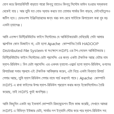
যোগ করে রিলায়বিলিটি বাড়াতে পারো কিন্তু তাতেও কিন্তু সিস্টেম ডাউন হওয়ার সম্ভাবনা
থেকেই যায়। আর তুমি যত নোড অ্যাড করবে তত তোমার সার্ভার বিল বাড়বে, মেইনটেনেন্সও
জটিল হবে। ডেভওপস ইঞ্জিনিয়ারদের জন্য খরচ কম রেখে সাইটকে রিলায়েবল করা খুব বড়
একটা চ্যালেঞ্জ।
আমি এতক্ষণ ডিস্ট্রিবিউটেড ফাইল সিস্টেমের যে আর্কিটেকচারটা দেখিয়েছি সেটা আমার
কাল্পনিক কোন ডিজাইন না, এটা হলো Apache কোম্পানির তৈরি HADOOP
Distributed File System বা সংক্ষেপে HDFS এর টপ-লেভেল আর্কিটেকচার।
ডিস্ট্রিবিউটেড ফাইল সিস্টেমের ডেটা প্রসেসিং এর জন্য একটা টেকনিক আছে যেটার নাম
ম্যাপ-রিডিউস। বিগ ডেটা প্রসেসিং এর একদম হ্যালো-ওয়ার্ল্ড হলো ম্যাপ-রিডিউস, গুগলের
রিসার্চাররা সবার প্রথমে এই টেকনিক আবিষ্কার করেন, এটা নিয়ে একটা বিখ্যাত রিসার্চ
পেপার আছে, তুমি ম্যাপ রিডিউস পেপার নামে সার্চ করলেই পাবে। Apache কোম্পানি
HDFS এ রাখা ফাইলের উপর ম্যাপ-রিডিউস প্রয়োগ করার জন্য ইকোসিস্টেমও তৈরি
করেছে, তাই HDFS খুবই জনপ্রিয়।
আমি কিছুদিন একটা বড় ইকমার্স কোম্পানি রিকমেন্ডেশন টিমে কাজ করেছি, সেখানে আমরা
HDFS এ বিভিন্ন ইউজার ডেটা, সার্ভার লগ ইত্যাদি স্টোর করে পরে ম্যাপ-রিডিউস সহ