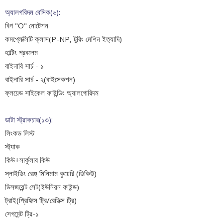
অ্যালগরিদম বেসিক(৬):
বিগ "O" নোটেশন
কমপ্লেক্সিটি ক্লাস(P-NP, টুরিং মেশিন ইত‍্যাদি)
হাল্টিং প্রবলেম
বাইনারি সার্চ - ১
বাইনারি সার্চ - ২(বাইসেকশন)
ফ্লয়েড সাইকেল ফাইন্ডিং অ্যালগোরিদম
ডাটা স্ট্রাকচার(১৩):
লিংকড লিস্ট
স্ট্যাক
কিউ+সার্কুলার কিউ
স্লাইডিং রেঞ্জ মিনিমাম কুয়েরি (ডিকিউ)
ডিসজয়েন্ট সেট(ইউনিয়ন ফাইন্ড)
ট্রাই(প্রিফিক্স ট্রি/রেডিক্স ট্রি)
সেগমেন্ট ট্রি-১