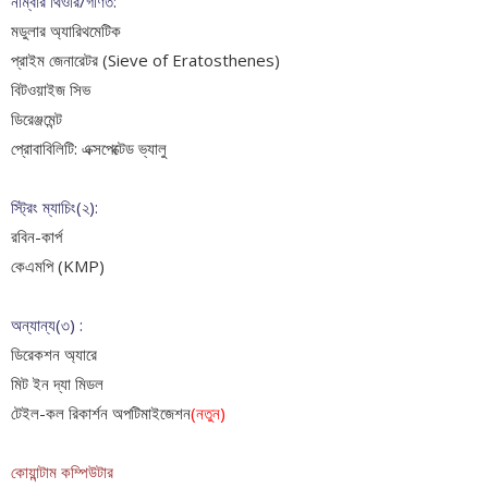
নাম্বার থিওরি/গণিত:
মডুলার অ্যারিথমেটিক
প্রাইম জেনারেটর (Sieve of Eratosthenes)
বিটওয়াইজ সিভ
ডিরেঞ্জমেন্ট
প্রোবাবিলিটি: এক্সপেক্টেড ভ্যালু
স্ট্রিং ম্যাচিং(২):
রবিন-কার্প
কেএমপি (KMP)
অন্যান্য(৩) :
ডিরেকশন অ্যারে
মিট ইন দ্যা মিডল
টেইল-কল রিকার্শন অপটিমাইজেশন
(নতুন)
কোয়ান্টাম কম্পিউটার