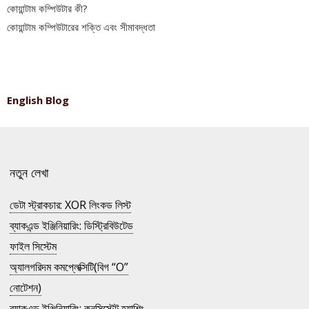
কোয়ান্টাম কম্পিউটার কী?
কোয়ান্টাম কম্পিউটারের শক্তি এবং সীমাবদ্ধতা
English Blog
নতুন লেখা
ডেটা স্ট্রাকচার: XOR লিংকড লিস্ট
ব্যাকএন্ড ইঞ্জিনিয়ারিং: ডিস্ট্রিবিউটেড
ফাইল সিস্টেম
অ্যালগরিদম কমপ্লেক্সিটি(বিগ “O”
নোটেশন)
ব্যাকএন্ড ইঞ্জিনিয়ারিং: কনসিস্টেন্ট হ্যাশিং