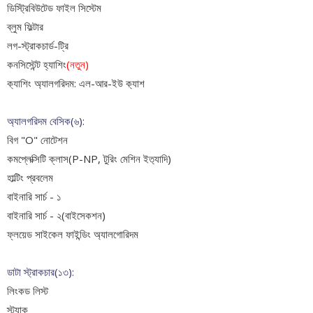
ডিস্ট্রিবিউটেড ফাইল সিস্টেম
ব্লুম ফিল্টার
লগ-স্ট্রাকচার্ড-ট্রি
কনসিস্টেন্ট হ্যাশিং
(নতুন)
ক‍্যাশিং অ‍্যালগরিদম: এল-আর-ইউ ক‍্যাশ
অ্যালগরিদম বেসিক(৬):
বিগ "O" নোটেশন
কমপ্লেক্সিটি ক্লাস(P-NP, টুরিং মেশিন ইত‍্যাদি)
হাল্টিং প্রবলেম
বাইনারি সার্চ - ১
বাইনারি সার্চ - ২(বাইসেকশন)
ফ্লয়েড সাইকেল ফাইন্ডিং অ্যালগোরিদম
ডাটা স্ট্রাকচার(১৩):
লিংকড লিস্ট
স্ট্যাক