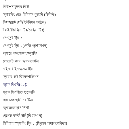
কিউ+সার্কুলার কিউ
স্লাইডিং রেঞ্জ মিনিমাম কুয়েরি (ডিকিউ)
ডিসজয়েন্ট সেট(ইউনিয়ন ফাইন্ড)
ট্রাই(প্রিফিক্স ট্রি/রেডিক্স ট্রি)
সেগমেন্ট ট্রি-১
সেগমেন্ট ট্রি-২(লেজি প্রপাগেশন)
অ্যারে কমপ্রেশন/ম্যাপিং
লোয়েস্ট কমন অ্যানসেস্টর
বাইনারি ইনডেক্সড ট্রি
স্কয়ার-রুট ডিকম্পোজিশন
গ্রাফ থিওরি(২০):
গ্রাফ থিওরিতে হাতেখড়ি
অ্যাডজেসেন্সি ম্যাট্রিক্স
অ্যাডজেসেন্সি লিস্ট
ব্রেথড ফার্স্ট সার্চ (বিএফএস)
মিনিমাম স্প্যানিং ট্রি ১ (প্রিমস অ্যালগোরিদম)