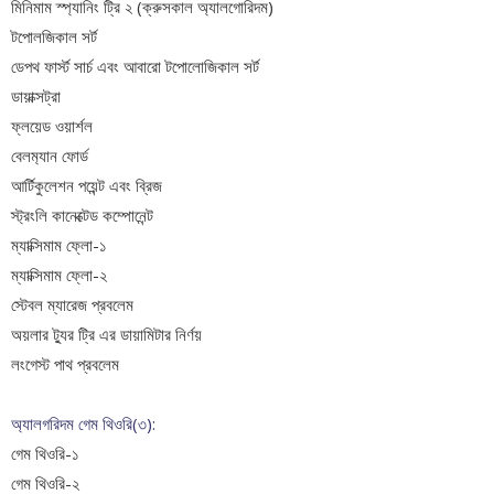
মিনিমাম স্প্যানিং ট্রি ২ (ক্রুসকাল অ্যালগোরিদম)
টপোলজিকাল সর্ট
ডেপথ ফার্স্ট সার্চ এবং আবারো টপোলোজিকাল সর্ট
ডায়াক্সট্রা
ফ্লয়েড ওয়ার্শল
বেলম‍্যান ফোর্ড
আর্টিকুলেশন পয়েন্ট এবং ব্রিজ
স্ট্রংলি কানেক্টেড কম্পোনেন্ট
ম্যাক্সিমাম ফ্লো-১
ম্যাক্সিমাম ফ্লো-২
স্টেবল ম্যারেজ প্রবলেম
অয়লার ট্যুর
ট্রি এর ডায়ামিটার নির্ণয়
লংগেস্ট পাথ প্রবলেম
অ্যালগরিদম গেম থিওরি(৩):
গেম থিওরি-১
গেম থিওরি-২