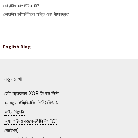
কোয়ান্টাম কম্পিউটার কী?
কোয়ান্টাম কম্পিউটারের শক্তি এবং সীমাবদ্ধতা
English Blog
নতুন লেখা
ডেটা স্ট্রাকচার: XOR লিংকড লিস্ট
ব্যাকএন্ড ইঞ্জিনিয়ারিং: ডিস্ট্রিবিউটেড
ফাইল সিস্টেম
অ্যালগরিদম কমপ্লেক্সিটি(বিগ “O”
নোটেশন)