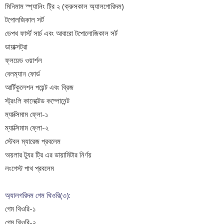
মিনিমাম স্প্যানিং ট্রি ২ (ক্রুসকাল অ্যালগোরিদম)
টপোলজিকাল সর্ট
ডেপথ ফার্স্ট সার্চ এবং আবারো টপোলোজিকাল সর্ট
ডায়াক্সট্রা
ফ্লয়েড ওয়ার্শল
বেলম‍্যান ফোর্ড
আর্টিকুলেশন পয়েন্ট এবং ব্রিজ
স্ট্রংলি কানেক্টেড কম্পোনেন্ট
ম্যাক্সিমাম ফ্লো-১
ম্যাক্সিমাম ফ্লো-২
স্টেবল ম্যারেজ প্রবলেম
অয়লার ট্যুর
ট্রি এর ডায়ামিটার নির্ণয়
লংগেস্ট পাথ প্রবলেম
অ্যালগরিদম গেম থিওরি(৩):
গেম থিওরি-১
গেম থিওরি-২