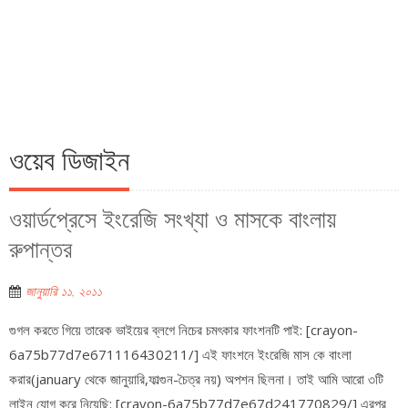
ওয়েব ডিজাইন
ওয়ার্ডপ্রেসে ইংরেজি সংখ্যা ও মাসকে বাংলায়
রুপান্তর
জানুয়ারি ১১, ২০১১
গুগল করতে গিয়ে তারেক ভাইয়ের ব্লগে নিচের চমৎকার ফাংশনটি পাই: [crayon-
6a75b77d7e671116430211/] এই ফাংশনে ইংরেজি মাস কে বাংলা
করার(january থেকে জানুয়ারি,ফাল্গুন-চৈত্র নয়) অপশন ছিলনা। তাই আমি আরো ৩টি
লাইন যোগ করে নিয়েছি: [crayon-6a75b77d7e67d241770829/] এরপর