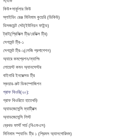
স্ট্যাক
কিউ+সার্কুলার কিউ
স্লাইডিং রেঞ্জ মিনিমাম কুয়েরি (ডিকিউ)
ডিসজয়েন্ট সেট(ইউনিয়ন ফাইন্ড)
ট্রাই(প্রিফিক্স ট্রি/রেডিক্স ট্রি)
সেগমেন্ট ট্রি-১
সেগমেন্ট ট্রি-২(লেজি প্রপাগেশন)
অ্যারে কমপ্রেশন/ম্যাপিং
লোয়েস্ট কমন অ্যানসেস্টর
বাইনারি ইনডেক্সড ট্রি
স্কয়ার-রুট ডিকম্পোজিশন
গ্রাফ থিওরি(২০):
গ্রাফ থিওরিতে হাতেখড়ি
অ্যাডজেসেন্সি ম্যাট্রিক্স
অ্যাডজেসেন্সি লিস্ট
ব্রেথড ফার্স্ট সার্চ (বিএফএস)
মিনিমাম স্প্যানিং ট্রি ১ (প্রিমস অ্যালগোরিদম)