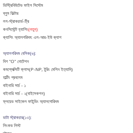
ডিস্ট্রিবিউটেড ফাইল সিস্টেম
ব্লুম ফিল্টার
লগ-স্ট্রাকচার্ড-ট্রি
কনসিস্টেন্ট হ্যাশিং
(নতুন)
ক‍্যাশিং অ‍্যালগরিদম: এল-আর-ইউ ক‍্যাশ
অ্যালগরিদম বেসিক(৬):
বিগ "O" নোটেশন
কমপ্লেক্সিটি ক্লাস(P-NP, টুরিং মেশিন ইত‍্যাদি)
হাল্টিং প্রবলেম
বাইনারি সার্চ - ১
বাইনারি সার্চ - ২(বাইসেকশন)
ফ্লয়েড সাইকেল ফাইন্ডিং অ্যালগোরিদম
ডাটা স্ট্রাকচার(১৩):
লিংকড লিস্ট