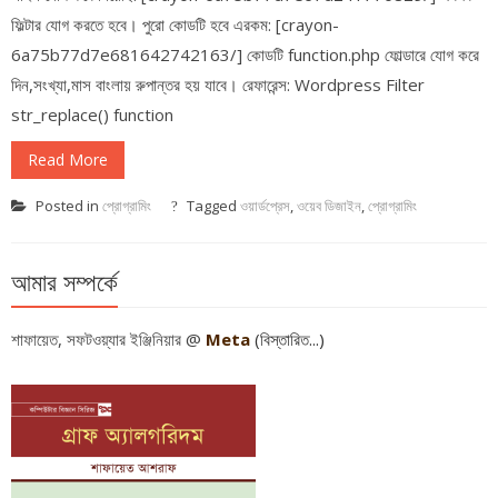
ফিল্টার যোগ করতে হবে। পুরো কোডটি হবে এরকম: [crayon-
6a75b77d7e681642742163/] কোডটি function.php ফোল্ডারে যোগ করে
দিন,সংখ্যা,মাস বাংলায় রুপান্তর হয় যাবে। রেফারেন্স: Wordpress Filter
str_replace() function
Read More
Posted in
প্রোগ্রামিং
Tagged
ওয়ার্ডপ্রেস
,
ওয়েব ডিজাইন
,
প্রোগ্রামিং
আমার সম্পর্কে
শাফায়েত, সফটওয়্যার ইঞ্জিনিয়ার @
Meta
(বিস্তারিত...)