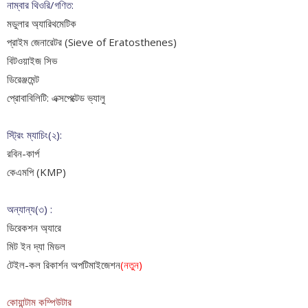
নাম্বার থিওরি/গণিত:
মডুলার অ্যারিথমেটিক
প্রাইম জেনারেটর (Sieve of Eratosthenes)
বিটওয়াইজ সিভ
ডিরেঞ্জমেন্ট
প্রোবাবিলিটি: এক্সপেক্টেড ভ্যালু
স্ট্রিং ম্যাচিং(২):
রবিন-কার্প
কেএমপি (KMP)
অন্যান্য(৩) :
ডিরেকশন অ্যারে
মিট ইন দ্যা মিডল
টেইল-কল রিকার্শন অপটিমাইজেশন
(নতুন)
কোয়ান্টাম কম্পিউটার