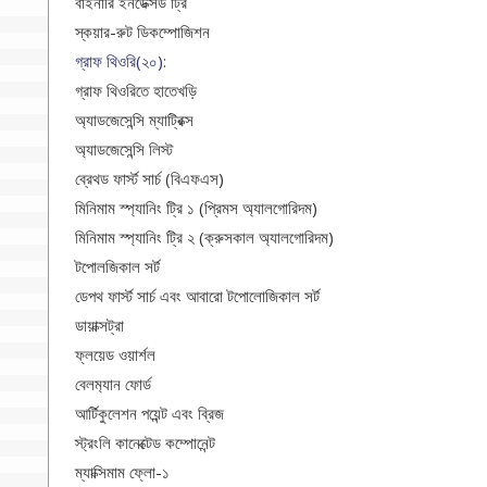
বাইনারি ইনডেক্সড ট্রি
স্কয়ার-রুট ডিকম্পোজিশন
গ্রাফ থিওরি(২০):
গ্রাফ থিওরিতে হাতেখড়ি
অ্যাডজেসেন্সি ম্যাট্রিক্স
অ্যাডজেসেন্সি লিস্ট
ব্রেথড ফার্স্ট সার্চ (বিএফএস)
মিনিমাম স্প্যানিং ট্রি ১ (প্রিমস অ্যালগোরিদম)
মিনিমাম স্প্যানিং ট্রি ২ (ক্রুসকাল অ্যালগোরিদম)
টপোলজিকাল সর্ট
ডেপথ ফার্স্ট সার্চ এবং আবারো টপোলোজিকাল সর্ট
ডায়াক্সট্রা
ফ্লয়েড ওয়ার্শল
বেলম‍্যান ফোর্ড
আর্টিকুলেশন পয়েন্ট এবং ব্রিজ
স্ট্রংলি কানেক্টেড কম্পোনেন্ট
ম্যাক্সিমাম ফ্লো-১