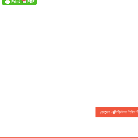
কোডের এক্সিকিউশন টাইম ন