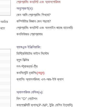
প্রোগ্রামিং কনটেস্ট এবং অ‍্যালগোরিদম
অনুপ্রেরণা(৪):
কেন আমি প্রোগ্রামিং শিখবো?
কম্পিউটার বিজ্ঞান কেন পড়বো?
অর্ডারে
প্রোগ্রামিং কনটেস্ট এবং অনলাইন জাজে হাতেখড়ি
করতে
কনফিউজড প্রোগ্রামার
ব্যাকএন্ড ইঞ্জিনিয়ারিং:
ডিস্ট্রিবিউটেড ফাইল সিস্টেম
ব্লুম ফিল্টার
লগ-স্ট্রাকচার্ড-ট্রি
কনসিস্টেন্ট হ্যাশিং
(নতুন)
ক‍্যাশিং অ‍্যালগরিদম: এল-আর-ইউ ক‍্যাশ
অ্যালগরিদম বেসিক(৬):
বিগ "O" নোটেশন
কমপ্লেক্সিটি ক্লাস(P-NP, টুরিং মেশিন ইত‍্যাদি)