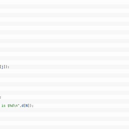
[
j
]
)
;
;
 is $%d\n"
,
d
[
N
]
)
;