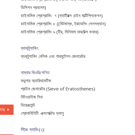
ডিসিশন প্রবলেম)
ডাইনামিক প্রোগ্রামিং ৭ (ম‍্যাট্রিক্স চেইন মাল্টিপ্লিকেশন)
ডাইনামিক প্রোগ্রামিং ৮ ((বিটমাস্ক, ট্রাভেলিং সেলসম‍্যান)
ডাইনামিক প্রোগ্রামিং ৯ (ট্রি, মিনিমাম ভারটেক্স কভার)
ব্যাকট্র্যাকিং:
ব্যকট্র্যাকিং বেসিক এবং পারমুটেশন জেনারেটর
নাম্বার থিওরি/গণিত:
মডুলার অ্যারিথমেটিক
প্রাইম জেনারেটর (Sieve of Eratosthenes)
বিটওয়াইজ সিভ
ডিরেঞ্জমেন্ট
ির্ণয়
প্রোবাবিলিটি: এক্সপেক্টেড ভ্যালু
স্ট্রিং ম্যাচিং(২):