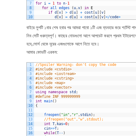
7
for
i
=
1
to
n
-
1
8
for
all 
edges
(
u
,
v
)
in
E
9
if
d
[
v
]
>
d
[
u
]
+
cost
[
u
]
[
v
]
10
d
[
v
]
=
d
[
u
]
+
cost
[
u
]
[
v
]
<
/
code
>
বাইরে লুপটি ১বার শেষ হবার পর আমরা পাবো ১টি এজ ব্যবহার করে শর্টেস্ট পা
নিব সেটি গুরুত্বপূর্ণ। কাছের নোডগুলো আগে আপডেট করলে প্রথম ইটারে
হবে,সোর্স থেকে দূরের এজগুলোকে আগে নিতে হবে।
আমার কোডটি এরকম:
1
//Spoiler Warning: don't copy the code
2
#include <cstdio>
3
#include <iostream>
4
#include <cstring>
5
#include <map>
6
#include <vector>
7
using
namespace
std
;
8
#define INF 999999999
9
int
main
(
)
10
{
11
12
freopen
(
"in"
,
"r"
,
stdin
)
;
13
//freopen("out","w",stdout);
14
int
T
,
kas
=
0
;
15
cin
>>
T
;
16
while
(
T
--
)