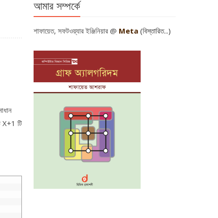
আমার সম্পর্কে
শাফায়েত, সফটওয়্যার ইঞ্জিনিয়ার @
Meta
(বিস্তারিত...)
মাধান
্চ X+1 টি