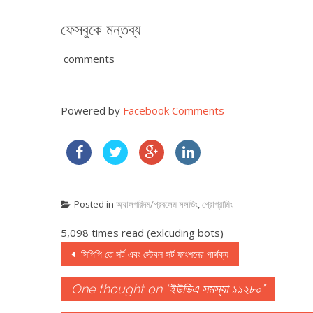
ফেসবুকে মন্তব্য
comments
Powered by
Facebook Comments
Posted in
অ্যালগরিদম/প্রবলেম সলভিং
,
প্রোগ্রামিং
5,098 times read (exlcuding bots)
Post navigation
সিপিপি তে সর্ট এবং স্টেবল সর্ট ফাংশনের পার্থক্য
One thought on “
ইউভিএ সমস্যা ১১২৮০
”