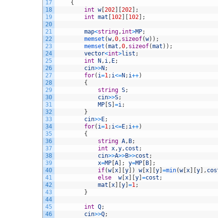
17
{
18
int
w
[
202
]
[
202
]
;
19
int
mat
[
102
]
[
102
]
;
20
21
map
<
string
,
int
>
MP
;
22
memset
(
w
,
0
,
sizeof
(
w
)
)
;
23
memset
(
mat
,
0
,
sizeof
(
mat
)
)
;
24
vector
<
int
>
list
;
25
int
N
,
i
,
E
;
26
cin
>>
N
;
27
for
(
i
=
1
;
i
<=
N
;
i
++
)
28
{
29
string
S
;
30
cin
>>
S
;
31
MP
[
S
]
=
i
;
32
}
33
cin
>>
E
;
34
for
(
i
=
1
;
i
<=
E
;
i
++
)
35
{
36
string
A
,
B
;
37
int
x
,
y
,
cost
;
38
cin
>>
A
>>
B
>>
cost
;
39
x
=
MP
[
A
]
;
y
=
MP
[
B
]
;
40
if
(
w
[
x
]
[
y
]
)
w
[
x
]
[
y
]
=
min
(
w
[
x
]
[
y
]
,
cos
41
else
w
[
x
]
[
y
]
=
cost
;
42
mat
[
x
]
[
y
]
=
1
;
43
}
44
45
int
Q
;
46
cin
>>
Q
;