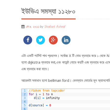
ইউভিএ সমস্যা ১১২৮০
মে ৯, ২০১১
by
Shafaet Ashraf
এটা একটি শর্টেস্ট পাথ প্রবলেম। সর্বোচ্চ X টি নোড ব্যবহার করে ১ থেক
হলো dijkstra ব্যবহার করা,এবং কারেন্ট নোডে কয়টি এজ ব্যবহার করে এসেছি
এজ ব্যবহার করা যাবে।
আরেকটা সমাধান হলো bellman ford। বেলম্যান ফোর্ডের মূল অ্যালগো
1
//taken from topcoder 
2
for
i
=
1
to
n
3
d
[
i
]
=
infinity
4
5
d
[
source
]
=
0
6