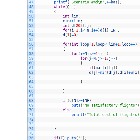
47
printf
(
"Scenario #%d\n"
,
++
kas
)
;
48
while
(
Q
--
)
49
{
50
int
lim
;
51
cin
>>
lim
;
52
int
d
[
202
]
,
j
;
53
for
(
i
=
1
;
i
<=
N
;
i
++
)
d
[
i
]
=
INF
;
54
d
[
1
]
=
0
;
55
56
for
(
int
loop
=
1
;
loop
<=
lim
+
1
;
loop
++
)
57
{
58
for
(
i
=
N
;
i
>=
1
;
i
--
)
59
for
(
j
=
N
;
j
>=
1
;
j
--
)
60
{
61
if
(
mat
[
i
]
[
j
]
)
62
d
[
j
]
=
min
(
d
[
j
]
,
d
[
i
]
+
w
[
i
]
63
64
}
65
66
}
67
68
if
(
d
[
N
]
>=
INF
)
69
puts
(
"No satisfactory flights"
)
70
else
71
printf
(
"Total cost of flight(s)
72
73
74
}
75
76
if
(
T
)
puts
(
""
)
;