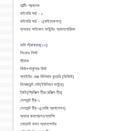
হাল্টিং প্রবলেম
বাইনারি সার্চ - ১
বাইনারি সার্চ - ২(বাইসেকশন)
ফ্লয়েড সাইকেল ফাইন্ডিং অ্যালগোরিদম
ডাটা স্ট্রাকচার(১৩):
লিংকড লিস্ট
স্ট্যাক
কিউ+সার্কুলার কিউ
স্লাইডিং রেঞ্জ মিনিমাম কুয়েরি (ডিকিউ)
ডিসজয়েন্ট সেট(ইউনিয়ন ফাইন্ড)
ট্রাই(প্রিফিক্স ট্রি/রেডিক্স ট্রি)
সেগমেন্ট ট্রি-১
সেগমেন্ট ট্রি-২(লেজি প্রপাগেশন)
অ্যারে কমপ্রেশন/ম্যাপিং
লোয়েস্ট কমন অ্যানসেস্টর