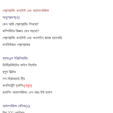
প্রোগ্রামিং কনটেস্ট এবং অ‍্যালগোরিদম
অনুপ্রেরণা(৪):
কেন আমি প্রোগ্রামিং শিখবো?
কম্পিউটার বিজ্ঞান কেন পড়বো?
প্রোগ্রামিং কনটেস্ট এবং অনলাইন জাজে হাতেখড়ি
কনফিউজড প্রোগ্রামার
ব্যাকএন্ড ইঞ্জিনিয়ারিং:
ডিস্ট্রিবিউটেড ফাইল সিস্টেম
ব্লুম ফিল্টার
লগ-স্ট্রাকচার্ড-ট্রি
কনসিস্টেন্ট হ্যাশিং
(নতুন)
ক‍্যাশিং অ‍্যালগরিদম: এল-আর-ইউ ক‍্যাশ
অ্যালগরিদম বেসিক(৬):
বিগ "O" নোটেশন