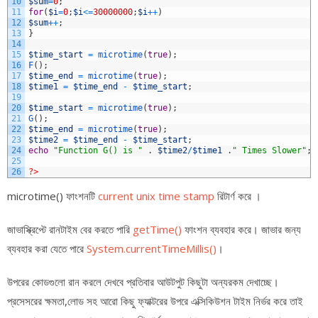
10
$sum
=
0
;
11
for
(
$i
=
0
;
$i
<=
30000000
;
$i
++
)
12
$sum
++
;
13
}
14
15
$time_start
=
microtime
(
true
)
;
16
F
(
)
;
17
$time_end
=
microtime
(
true
)
;
18
$time1
=
$time_end
-
$time_start
;
19
20
$time_start
=
microtime
(
true
)
;
21
G
(
)
;
22
$time_end
=
microtime
(
true
)
;
23
$time2
=
$time_end
-
$time_start
;
24
echo
"Function G() is "
.
$time2
/
$time1
.
" Times Slower"
;
25
26
?>
microtime() ফাংশনটি
current unix time stamp
রিটার্ণ করে ।
জাভাস্ক্রিপ্টে রানটাইম বের করতে পারি
getTime()
ফাংশন ব্যবহার করে। জাভার জন্য
ব্যবহার করা যেতে পারে
System.currentTimeMillis()
।
উপরের কোডগুলো রান করলে দেখবে প্রতিবার আউটপুট কিছুটা অন্যরকম দেখাচ্ছে।
প্রসেসরের ক্ষমতা,লোড সহ আরো কিছু ফ্যাক্টরের উপরে এক্সিকিউশন টাইম নির্ভর করে তাই