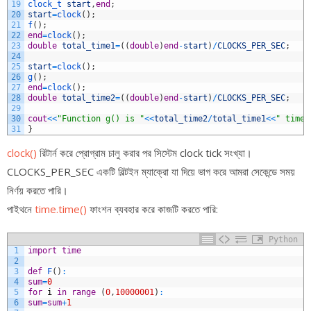
19
clock_t 
start
,
end
;
20
start
=
clock
(
)
;
21
f
(
)
;
22
end
=
clock
(
)
;
23
double
total_time1
=
(
(
double
)
end
-
start
)
/
CLOCKS_PER_SEC
;
24
25
start
=
clock
(
)
;
26
g
(
)
;
27
end
=
clock
(
)
;
28
double
total_time2
=
(
(
double
)
end
-
start
)
/
CLOCKS_PER_SEC
;
29
30
cout
<<
"Function g() is "
<<
total_time2
/
total_time1
<<
" times
31
}
clock()
রিটার্ন করে প্রোগ্রাম চালু করার পর সিস্টেম clock tick সংখ্যা।
CLOCKS_PER_SEC একটি বিল্টইন ম্যাক্রো যা দিয়ে ভাগ করে আমরা সেকেন্ডে সময়
নির্ণয় করতে পারি।
পাইথনে
time.time()
ফাংশন ব্যবহার করে কাজটি করতে পারি:
Python
1
import
time
2
3
def
F
(
)
:
4
sum
=
0
5
for
i
in
range
(
0
,
10000001
)
:
6
sum
=
sum
+
1