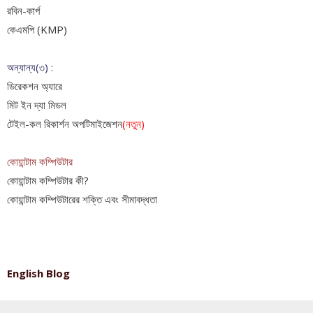
রবিন-কার্প
কেএমপি (KMP)
অন্যান্য(৩) :
ডিরেকশন অ্যারে
মিট ইন দ্যা মিডল
টেইল-কল রিকার্শন অপটিমাইজেশন
(নতুন)
কোয়ান্টাম কম্পিউটার
কোয়ান্টাম কম্পিউটার কী?
কোয়ান্টাম কম্পিউটারের শক্তি এবং সীমাবদ্ধতা
English Blog