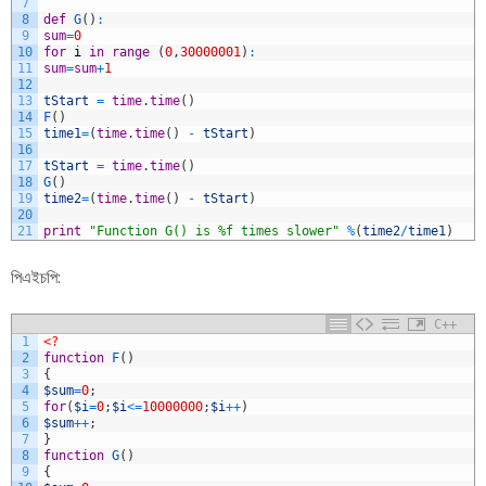
7
8
def
G
(
)
:
9
sum
=
0
10
for
i
in
range
(
0
,
30000001
)
:
11
sum
=
sum
+
1
12
13
tStart
=
time
.
time
(
)
14
F
(
)
15
time1
=
(
time
.
time
(
)
-
tStart
)
16
17
tStart
=
time
.
time
(
)
18
G
(
)
19
time2
=
(
time
.
time
(
)
-
tStart
)
20
21
print
"Function G() is %f times slower"
%
(
time2
/
time1
)
পিএইচপি:
C++
1
<?
2
function
F
(
)
3
{
4
$sum
=
0
;
5
for
(
$i
=
0
;
$i
<=
10000000
;
$i
++
)
6
$sum
++
;
7
}
8
function
G
(
)
9
{