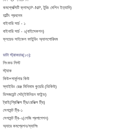
কমপ্লেক্সিটি ক্লাস(P-NP, টুরিং মেশিন ইত‍্যাদি)
হাল্টিং প্রবলেম
বাইনারি সার্চ - ১
বাইনারি সার্চ - ২(বাইসেকশন)
ফ্লয়েড সাইকেল ফাইন্ডিং অ্যালগোরিদম
ডাটা স্ট্রাকচার(১৩):
লিংকড লিস্ট
স্ট্যাক
কিউ+সার্কুলার কিউ
স্লাইডিং রেঞ্জ মিনিমাম কুয়েরি (ডিকিউ)
ডিসজয়েন্ট সেট(ইউনিয়ন ফাইন্ড)
ট্রাই(প্রিফিক্স ট্রি/রেডিক্স ট্রি)
সেগমেন্ট ট্রি-১
সেগমেন্ট ট্রি-২(লেজি প্রপাগেশন)
অ্যারে কমপ্রেশন/ম্যাপিং