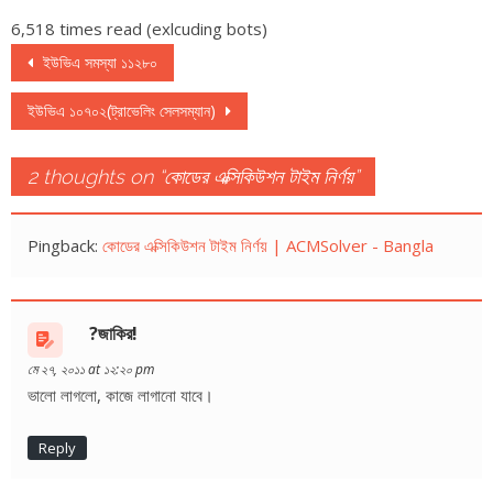
6,518 times read (exlcuding bots)
Post navigation
ইউভিএ সমস্যা ১১২৮০
ইউভিএ ১০৭০২(ট্রাভেলিং সেলসম্যান)
2 thoughts on “
কোডের এক্সিকিউশন টাইম নির্ণয়
”
Pingback:
কোডের এক্সিকিউশন টাইম নির্ণয় | ACMSolver - Bangla
?জাকির!
মে ২৭, ২০১১ at ১২:২০ pm
ভালো লাগলো, কাজে লাগানো যাবে।
Reply