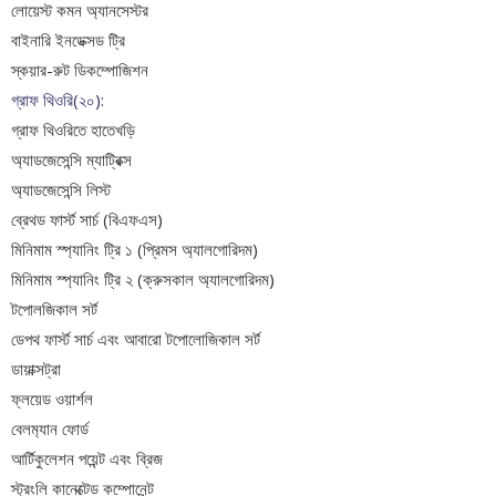
লোয়েস্ট কমন অ্যানসেস্টর
বাইনারি ইনডেক্সড ট্রি
স্কয়ার-রুট ডিকম্পোজিশন
গ্রাফ থিওরি(২০):
গ্রাফ থিওরিতে হাতেখড়ি
অ্যাডজেসেন্সি ম্যাট্রিক্স
অ্যাডজেসেন্সি লিস্ট
ব্রেথড ফার্স্ট সার্চ (বিএফএস)
মিনিমাম স্প্যানিং ট্রি ১ (প্রিমস অ্যালগোরিদম)
মিনিমাম স্প্যানিং ট্রি ২ (ক্রুসকাল অ্যালগোরিদম)
টপোলজিকাল সর্ট
ডেপথ ফার্স্ট সার্চ এবং আবারো টপোলোজিকাল সর্ট
ডায়াক্সট্রা
ফ্লয়েড ওয়ার্শল
বেলম‍্যান ফোর্ড
আর্টিকুলেশন পয়েন্ট এবং ব্রিজ
স্ট্রংলি কানেক্টেড কম্পোনেন্ট