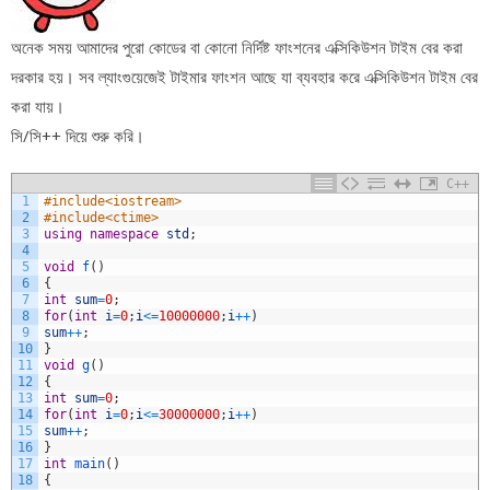
অনেক সময় আমাদের পুরো কোডের বা কোনো নির্দিষ্ট ফাংশনের এক্সিকিউশন টাইম বের করা
দরকার হয়। সব ল্যাংগুয়েজেই টাইমার ফাংশন আছে যা ব্যবহার করে এক্সিকিউশন টাইম বের
করা যায়।
সি/সি++ দিয়ে শুরু করি।
C++
1
#include<iostream>
2
#include<ctime>
3
using
namespace
std
;
4
5
void
f
(
)
6
{
7
int
sum
=
0
;
8
for
(
int
i
=
0
;
i
<=
10000000
;
i
++
)
9
sum
++
;
10
}
11
void
g
(
)
12
{
13
int
sum
=
0
;
14
for
(
int
i
=
0
;
i
<=
30000000
;
i
++
)
15
sum
++
;
16
}
17
int
main
(
)
18
{