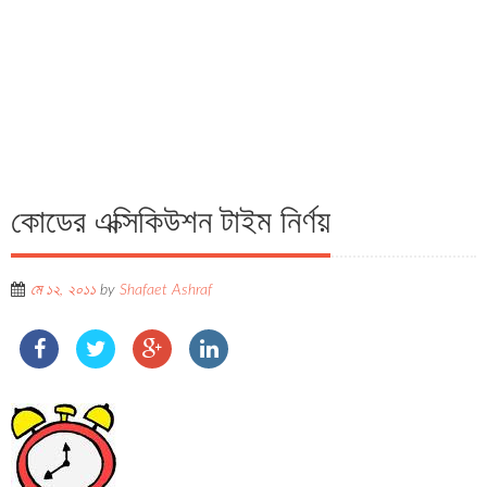
কোডের এক্সিকিউশন টাইম নির্ণয়
মে ১২, ২০১১
by
Shafaet Ashraf